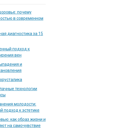
доровье: почему
мостью в современном
ная диагностика за 15
енный подход к
ирения вен
выпадения и
тановления
 хрусталика
блачные технологии
исы
нения молодости:
й подход к эстетике
вью: как образ жизни и
яют на самочувствие