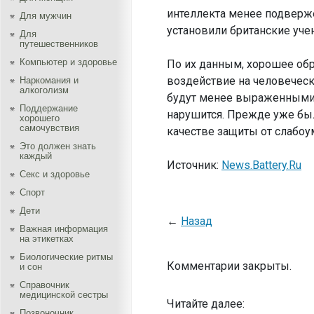
интеллекта менее подверже
Для мужчин
установили британские уч
Для
путешественников
Компьютер и здоровье
По их данным, хорошее об
воздействие на человечес
Наркомания и
алкоголизм
будут менее выраженными,
Поддержание
нарушится. Прежде уже был
хорошего
самочувствия
качестве защиты от слабоу
Это должен знать
каждый
Источник:
News.Battery.Ru
Секс и здоровье
Спорт
Дети
←
Назад
Важная информация
на этикетках
Биологические ритмы
Комментарии закрыты.
и сон
Справочник
медицинской сестры
Читайте далее:
Позвоночник