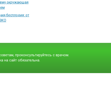
чему окружающая
аем
ия бесплодия: от
 ЭКО
оветам, проконсультируйтесь с врачом.
а на сайт обязательна.
t