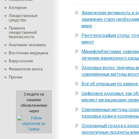
Аллергия
Физическая активность и з
Лекарственные
движение стало необходи
средства
мире
Правила
лекарственной
Рентгенография стопы: точ
безопасности
минут
Aнатомия человека
Минифлебэктомия: соврем
Восточная медицина
лечению варикозного расш
Вирусология
Здоровье волос: причины 
Физиология мозга
современные методы восс
Прочее
Всё об операции по замене
Цифровое здоровье: как о
Следите за
меняют медицинские серв
нашими
обновлениями
Современные методы сохра
через
здоровье кожи и осознанны
Осознанный подход к здоро
экологичные продукты вли