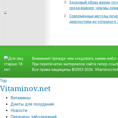
Здоровый образ жизни: по
среда важнее, чем мы дум
;
;;
Современные методы лечен
диагностики до успешного
Внимание! прежде чем следовать каким-либо с
При перепечатке материалов сайта гипер-ссылк
Все права защищены ©2003-2026. Vitaminov.ne
Top
Vitaminov.net
Витамины
Диеты для похудания
Новости
Перечень заболеваний