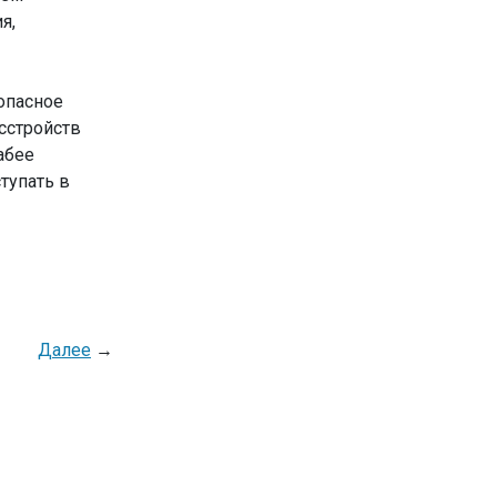
я,
опасное
сстройств
абее
тупать в
Далее
→