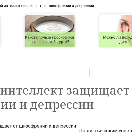
й интеллект защищает от шизофрении и депрессии
Какова польза пробиотиков
Можно ли похуд
в греческом йогурте?
диет?
 интеллект защищает 
ии и депрессии
Люди с высоким уров