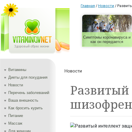
Главная
/
Новости
/
Развиты
Симптомы коронавируса и
как он передается
Витамины
Новости
Диеты для похудания
Развитый
Новости
Перечень заболеваний
шизофрен
Ваша внешность
Как бросить курить
Питание
Массаж
Для женщин