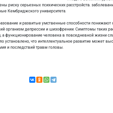
ны риску серьезных психических расстройств. заболевани
еные Кембриджского университета.
разование и развитые умственные способности понижают 
кий организм депрессии и шизофрении. Симптомы таких ра
 а функционирование человека в повседневной жизни сл
о установлено, что интеллектуальное развитие может выс
мия и последствий травм головы.