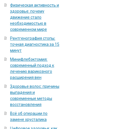
Физическая активность и
здоровье: почему
движение стало
необходимостью в
современном мире
Рентгенография стопы:
точная диагностика за 15
минут
Минифлебэктомия:
современный подход к
лечению варикозного
расширения вен
Здоровье волос: причины
выпадения и
современные методы
восстановления
Всё об операции по
замене хрусталика
Цифровое здоровье: как