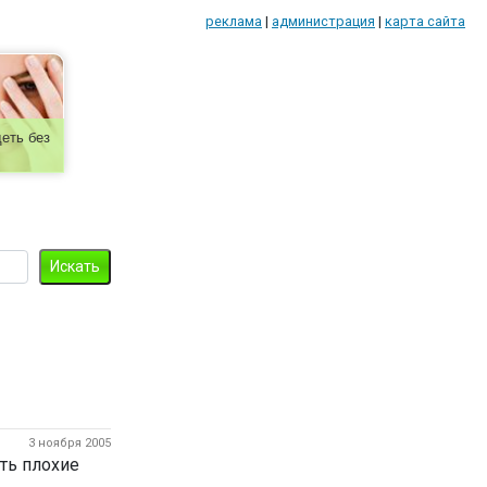
реклама
|
администрация
|
карта сайта
еть без
3 ноября 2005
ть плохие