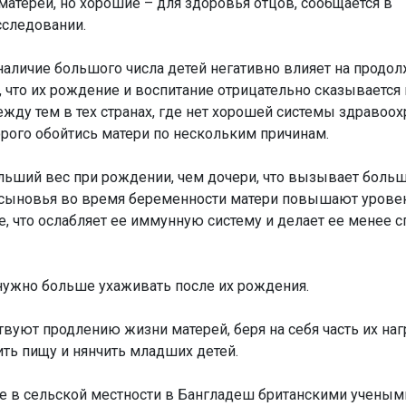
матерей, но хорошие – для здоровья отцов, сообщается в
сследовании.
наличие большого числа детей негативно влияет на продо
, что их рождение и воспитание отрицательно сказывается 
жду тем в тех странах, где нет хорошей системы здравоох
рого обойтись матери по нескольким причинам.
ьший вес при рождении, чем дочери, что вызывает больш
е сыновья во время беременности матери повышают урове
е, что ослабляет ее иммунную систему и делает ее менее 
нужно больше ухаживать после их рождения.
вуют продлению жизни матерей, беря на себя часть их нагр
ить пищу и нянчить младших детей.
е в сельской местности в Бангладеш британскими ученым