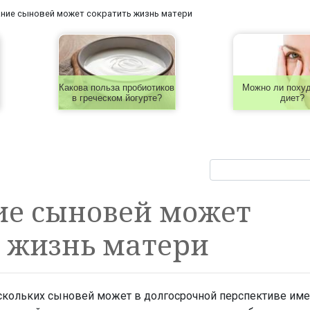
ние сыновей может сократить жизнь матери
Какова польза пробиотиков
Можно ли похуд
в греческом йогурте?
диет?
ие сыновей может
 жизнь матери
скольких сыновей может в долгосрочной перспективе име