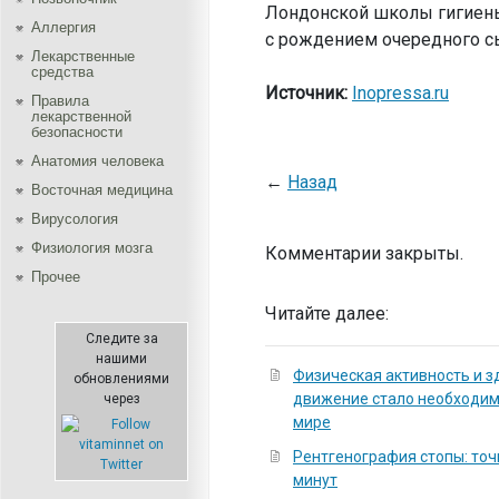
Лондонской школы гигиены 
Аллергия
с рождением очередного сы
Лекарственные
средства
Источник:
Inopressa.ru
Правила
лекарственной
безопасности
Aнатомия человека
←
Назад
Восточная медицина
Вирусология
Физиология мозга
Комментарии закрыты.
Прочее
Читайте далее:
Следите за
нашими
Физическая активность и з
обновлениями
движение стало необходи
через
мире
Рентгенография стопы: точ
минут