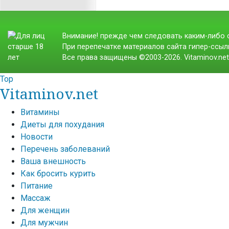
Внимание! прежде чем следовать каким-либо с
При перепечатке материалов сайта гипер-ссылк
Все права защищены ©2003-2026. Vitaminov.ne
Top
Vitaminov.net
Витамины
Диеты для похудания
Новости
Перечень заболеваний
Ваша внешность
Как бросить курить
Питание
Массаж
Для женщин
Для мужчин