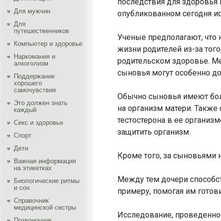
последствия для здоровья 
Для мужчин
опубликованном сегодня и
Для
путешественников
Ученые предполагают, что 
Компьютер и здоровье
жизни родителей из-за того
Наркомания и
родительском здоровье. Ме
алкоголизм
сыновья могут особенно до
Поддержание
хорошего
самочувствия
Обычно сыновья имеют бол
Это должен знать
на организм матери. Такж
каждый
тестостерона в ее организм
Секс и здоровье
защитить организм.
Спорт
Дети
Кроме того, за сыновьями 
Важная информация
на этикетках
Между тем дочери способст
Биологические ритмы
и сон
примеру, помогая им готов
Справочник
медицинской сестры
Исследование, проведенно
Позвоночник