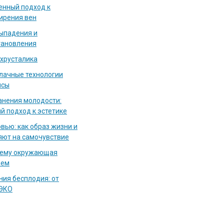
енный подход к
ирения вен
выпадения и
тановления
 хрусталика
блачные технологии
исы
нения молодости:
й подход к эстетике
вью: как образ жизни и
яют на самочувствие
чему окружающая
аем
ия бесплодия: от
 ЭКО