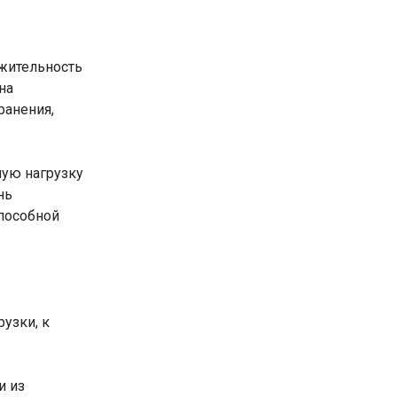
лжительность
на
ранения,
ую нагрузку
нь
способной
узки, к
и из