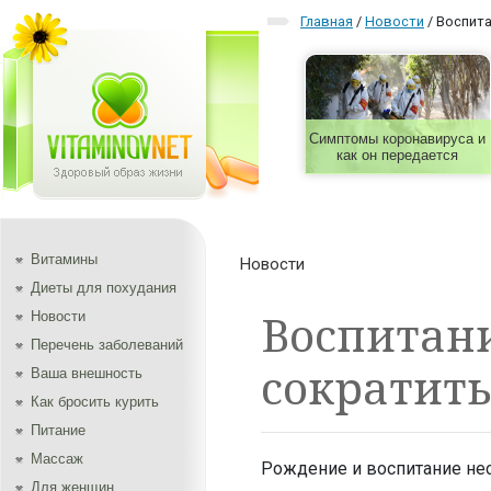
Главная
/
Новости
/
Воспита
Симптомы коронавируса и
как он передается
Витамины
Новости
Диеты для похудания
Воспитан
Новости
Перечень заболеваний
сократить
Ваша внешность
Как бросить курить
Питание
Массаж
Рождение и воспитание не
Для женщин