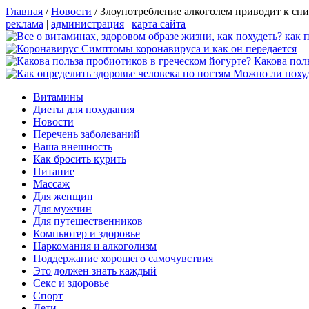
Главная
/
Новости
/
Злоупотребление алкоголем приводит к сн
реклама
|
администрация
|
карта сайта
Симптомы коронавируса и как он передается
Какова пол
Можно ли похуд
Витамины
Диеты для похудания
Новости
Перечень заболеваний
Ваша внешность
Как бросить курить
Питание
Массаж
Для женщин
Для мужчин
Для путешественников
Компьютер и здоровье
Наркомания и алкоголизм
Поддержание хорошего самочувствия
Это должен знать каждый
Секс и здоровье
Спорт
Дети