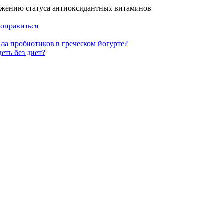
ижению статуса антиоксидантных витаминов
ьза пробиотиков в греческом йогурте?
еть без диет?