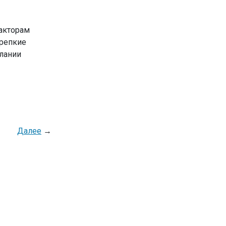
факторам
крепкие
елании
Далее
→