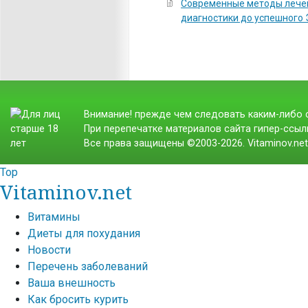
Современные методы лечен
диагностики до успешного
Внимание! прежде чем следовать каким-либо с
При перепечатке материалов сайта гипер-ссылк
Все права защищены ©2003-2026. Vitaminov.ne
Top
Vitaminov.net
Витамины
Диеты для похудания
Новости
Перечень заболеваний
Ваша внешность
Как бросить курить