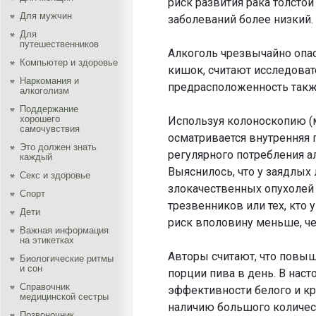
риск развития рака толстой
Для мужчин
заболеваний более низкий.
Для
путешественников
Алкоголь чрезвычайно опас
Компьютер и здоровье
кишок, считают исследовател
Наркомания и
предрасположенность также
алкоголизм
Поддержание
хорошего
Используя колоноскопию (
самочувствия
осматривается внутренняя 
Это должен знать
регулярного потребления ал
каждый
Выяснилось, что у заядлых
Секс и здоровье
злокачественных опухолей 
Спорт
трезвенников или тех, кто 
Дети
риск вполовину меньше, че
Важная информация
на этикетках
Авторы считают, что повыш
Биологические ритмы
и сон
порции пива в день. В нас
Справочник
эффективности белого и кр
медицинской сестры
наличию большого количес
Позвоночник