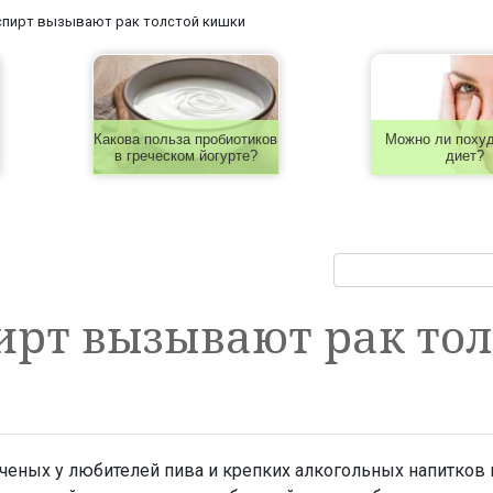
спирт вызывают рак толстой кишки
Какова польза пробиотиков
Можно ли похуд
в греческом йогурте?
диет?
ирт вызывают рак то
ченых у любителей пива и крепких алкогольных напитко