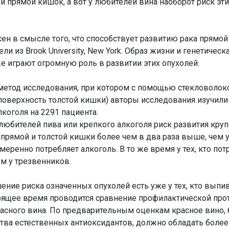
 и прямой кишок, а вот у любителей вина наоборот риск эт
ен в смысле того, что способствует развитию рака прямой 
и из Brook University, New York. Образ жизни и генетическ
 играют огромную роль в развитии этих опухолей.
метод исследования, при котором с помощью стекловолок
поверхность толстой кишки) авторы исследования изучили
коголя на 2291 пациента.
 любителей пива или крепкого алкоголя риск развития кру
прямой и толстой кишки более чем в два раза выше, чем 
умеренно потребляет алкоголь. В то же время у тех, кто по
м у трезвенников.
ение риска означенных опухолей есть уже у тех, кто выпив
тоящее время проводится сравнение профилактической пр
асного вина. По предварительным оценкам красное вино, 
тва естественных антиоксидантов, должно обладать боле