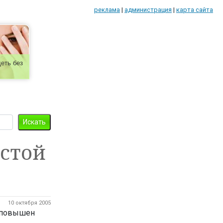
реклама
|
администрация
|
карта сайта
еть без
лстой
10 октября 2005
в повышен