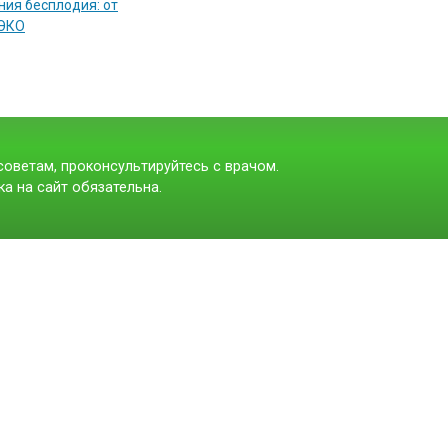
ия бесплодия: от
 ЭКО
оветам, проконсультируйтесь с врачом.
а на сайт обязательна.
t