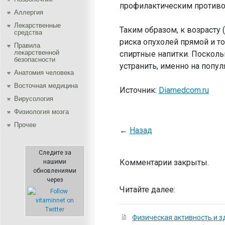
профилактическим против
Аллергия
Лекарственные
Таким образом, к возрасту
средства
риска опухолей прямой и то
Правила
лекарственной
спиртные напитки. Посколь
безопасности
устранить, именно на попу
Aнатомия человека
Восточная медицина
Источник:
Diamedcom.ru
Вирусология
Физиология мозга
Прочее
←
Назад
Следите за
Комментарии закрыты.
нашими
обновлениями
через
Читайте далее:
Физическая активность и з