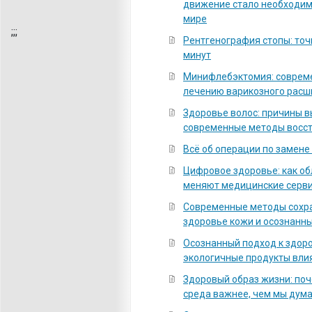
движение стало необходи
мире
;
;;
Рентгенография стопы: точ
минут
Минифлебэктомия: соврем
лечению варикозного расш
Здоровье волос: причины 
современные методы восс
Всё об операции по замене
Цифровое здоровье: как о
меняют медицинские серв
Современные методы сохра
здоровье кожи и осознанны
Осознанный подход к здоро
экологичные продукты вли
Здоровый образ жизни: по
среда важнее, чем мы дум