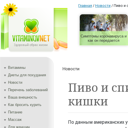
Главная
/
Новости
/
Пиво и 
Симптомы коронавируса и
как он передается
Витамины
Новости
Диеты для похудания
Пиво и сп
Новости
Перечень заболеваний
кишки
Ваша внешность
Как бросить курить
Питание
Массаж
По данным американских у
Для женщин