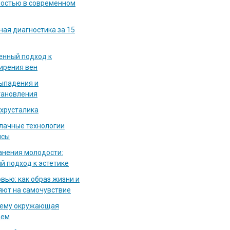
мостью в современном
ная диагностика за 15
енный подход к
ирения вен
выпадения и
тановления
 хрусталика
блачные технологии
исы
нения молодости:
й подход к эстетике
вью: как образ жизни и
яют на самочувствие
чему окружающая
аем