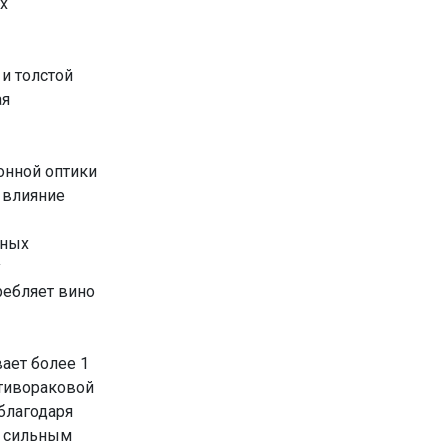
их
и толстой
ая
онной оптики
 влияние
пных
у
требляет вино
ает более 1
отивораковой
благодаря
е сильным