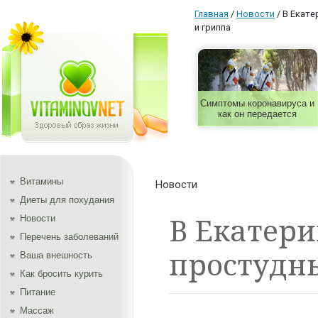
Главная
/
Новости
/
В Екате
и гриппа
Симптомы коронавируса и
как он передается
Витамины
Новости
Диеты для похудания
В Екатер
Новости
Перечень заболеваний
простудны
Ваша внешность
Как бросить курить
Питание
Массаж