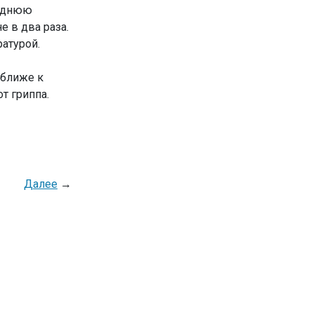
леднюю
 в два раза.
ратурой.
 ближе к
т гриппа.
Далее
→