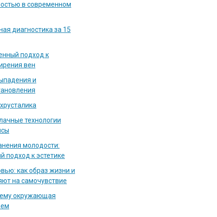
мостью в современном
ная диагностика за 15
енный подход к
ирения вен
выпадения и
тановления
 хрусталика
блачные технологии
исы
нения молодости:
й подход к эстетике
вью: как образ жизни и
яют на самочувствие
чему окружающая
аем