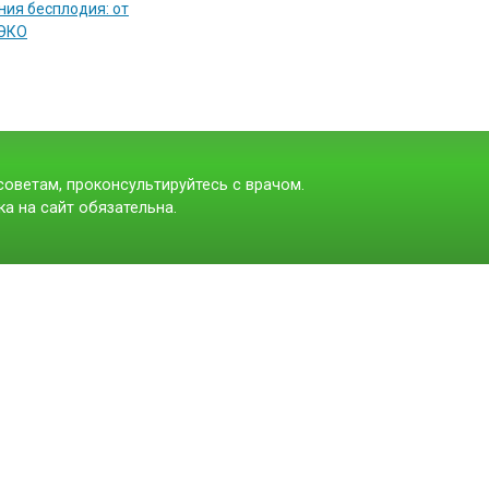
ия бесплодия: от
 ЭКО
оветам, проконсультируйтесь с врачом.
а на сайт обязательна.
t