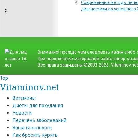
Современные методы лечен
диагностики до успешного
;
;;
Внимание! прежде чем следовать каким-либо с
При перепечатке материалов сайта гипер-ссылк
Все права защищены ©2003-2026. Vitaminov.ne
Top
Vitaminov.net
Витамины
Диеты для похудания
Новости
Перечень заболеваний
Ваша внешность
Как бросить курить