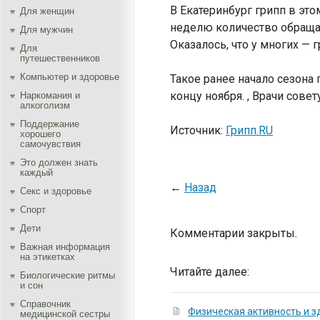
В Екатеринбург грипп в эт
Для женщин
неделю количество обращаю
Для мужчин
Оказалось, что у многих — 
Для
путешественников
Компьютер и здоровье
Такое ранее начало сезона
концу ноября. , Врачи сов
Наркомания и
алкоголизм
Поддержание
Источник:
Грипп.RU
хорошего
самочувствия
Это должен знать
каждый
←
Назад
Секс и здоровье
Спорт
Дети
Комментарии закрыты.
Важная информация
на этикетках
Читайте далее:
Биологические ритмы
и сон
Справочник
Физическая активность и з
медицинской сестры