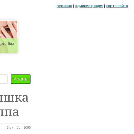
реклама
|
администрация
|
карта сайта
еть без
пышка
ппа
5 октября 2005