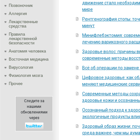
движение стало необходи
Позвоночник
мире
Аллергия
Рентгенография стопы: точ
Лекарственные
минут
средства
Правила
Минифлебэктомия: соврем
лекарственной
лечению варикозного расш
безопасности
Aнатомия человека
Здоровье волос: причины 
современные методы восс
Восточная медицина
Вирусология
Всё об операции по замене
Физиология мозга
Цифровое здоровье: как о
Прочее
меняют медицинские серв
Современные методы сохра
здоровье кожи и осознанны
Следите за
нашими
Осознанный подход к здоро
обновлениями
экологичные продукты вли
через
Здоровый образ жизни: по
среда важнее, чем мы дум