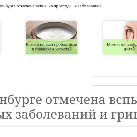
ринбурге отмечена вспышка простудных заболеваний
Какова польза пробиотиков
Можно ли похуд
в греческом йогурте?
диет?
инбурге отмечена вс
х заболеваний и гри