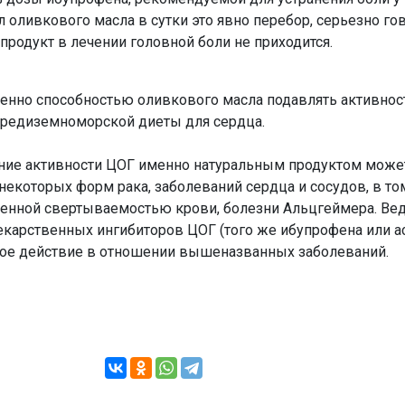
 оливкового масла в сутки это явно перебор, серьезно го
продукт в лечении головной боли не приходится.
менно способностью оливкового масла подавлять активнос
средиземноморской диеты для сердца.
ение активности ЦОГ именно натуральным продуктом може
екоторых форм рака, заболеваний сердца и сосудов, в то
нной свертываемостью крови, болезни Альцгеймера. Вед
екарственных ингибиторов ЦОГ (того же ибупрофена или а
ое действие в отношении вышеназванных заболеваний.