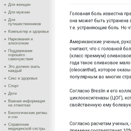
Для женщин
Для мужчин
Головная боль известна пра
Для
она может быть устранена 
путешественников
т.е. устраняющие боль. Но ч
Компьютер и здоровье
Наркомания и
Американские ученые, руково
алкоголизм
считают, что с головной 
Поддержание
хорошего
(класс премиум) оливковое
самочувствия
года такое оливковое мало
Это должен знать
(oleocanthal), которое ока
каждый
популярным во многих стра
Секс и здоровье
Спорт
Согласно Breslin и его кол
Дети
циклооксигеназы (ЦОГ), ко
Важная информация
свойственную ему болеву
на этикетках
Биологические ритмы
и сон
Согласно расчетам ученых,
Справочник
медицинской сестры
премиум соответствует 10%