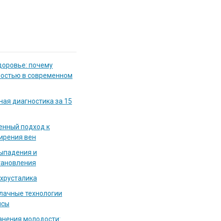
доровье: почему
мостью в современном
ная диагностика за 15
енный подход к
ирения вен
выпадения и
тановления
 хрусталика
блачные технологии
исы
нения молодости: