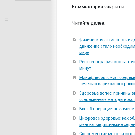
Комментарии закрыты.
;
;;
Читайте далее:
Физическая активность и з
движение стало необходи
мире
Рентгенография стопы: точ
минут
Минифлебэктомия: соврем
лечению варикозного расш
Здоровье волос: причины 
современные методы восс
Всё об операции по замене
Цифровое здоровье: как о
меняют медицинские серв
Современные методы сохра