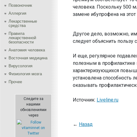
Позвоночник
человека. Поскольку 500 мл
Аллергия
замене ибупрофена на этот 
Лекарственные
средства
Другое дело, возможно, и
Правила
лекарственной
следует объяснить пользу 
безопасности
Aнатомия человека
И еще, регулярное подавл
Восточная медицина
полезным в профилактике н
Вирусология
характеризующихся повыше
Физиология мозга
установлена способность л
Прочее
оказывать профилактическ
Следите за
Источник:
Liveline.ru
нашими
обновлениями
через
←
Назад