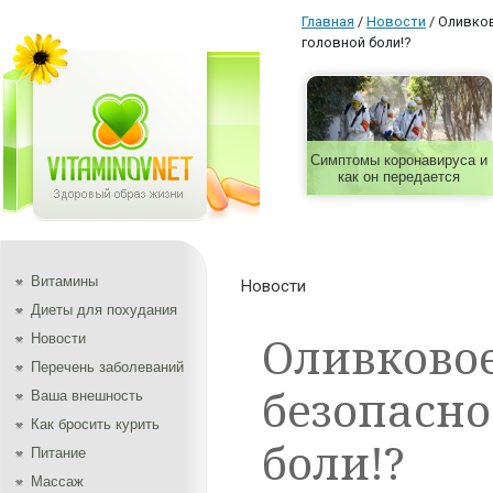
Главная
/
Новости
/
Оливков
головной боли!?
Симптомы коронавируса и
как он передается
Витамины
Новости
Диеты для похудания
Оливковое
Новости
Перечень заболеваний
безопасно
Ваша внешность
Как бросить курить
боли!?
Питание
Массаж