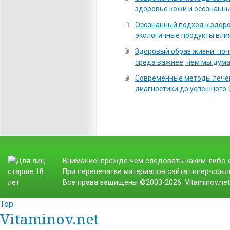
здоровье кожи и осознанны
Осознанный подход к здоро
экологичные продукты вли
Здоровый образ жизни: по
среда важнее, чем мы дум
Современные методы лечен
диагностики до успешного
Внимание! прежде чем следовать каким-либо с
При перепечатке материалов сайта гипер-ссылк
Все права защищены ©2003-2026. Vitaminov.ne
Top
Vitaminov.net