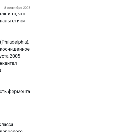
8 сентября 2005
к и то, что
нальгетики,
Philadelphia),
окоочищенное
уста 2005
екантал
а
ость фермента
класса
 взрослого