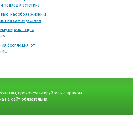
й подход к эстетике
вью: как образ жизни и
яют на самочувствие
чему окружающая
аем
ия бесплодия: от
 ЭКО
оветам, проконсультируйтесь с врачом.
а на сайт обязательна.
t