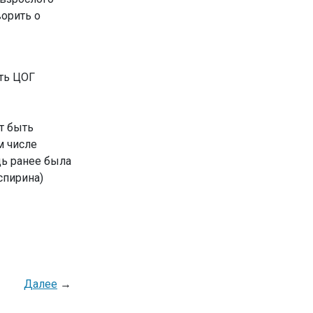
ворить о
ть ЦОГ
т быть
м числе
ь ранее была
спирина)
Далее
→