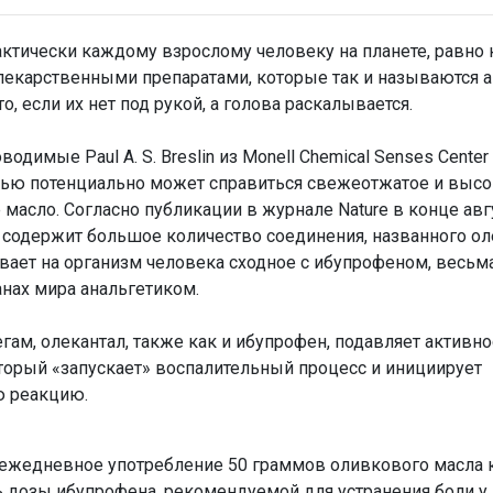
ктически каждому взрослому человеку на планете, равно ка
лекарственными препаратами, которые так и называются а
то, если их нет под рукой, а голова раскалывается.
димые Paul A. S. Breslin из Monell Chemical Senses Center (
болью потенциально может справиться свежеотжатое и выс
 масло. Согласно публикации в журнале Nature в конце авг
 содержит большое количество соединения, названного ол
зывает на организм человека сходное с ибупрофеном, весьм
нах мира анальгетиком.
легам, олекантал, также как и ибупрофен, подавляет активн
торый «запускает» воспалительный процесс и инициирует
ю реакцию.
 ежедневное употребление 50 граммов оливкового масла 
 дозы ибупрофена, рекомендуемой для устранения боли у