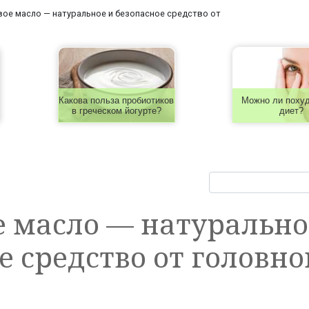
ое масло — натуральное и безопасное средство от
Какова польза пробиотиков
Можно ли похуд
в греческом йогурте?
диет?
 масло — натурально
е средство от головно