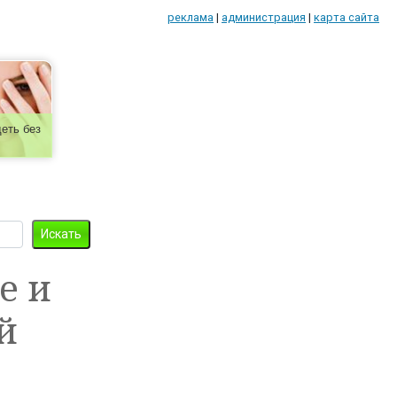
реклама
|
администрация
|
карта сайта
еть без
е и
й