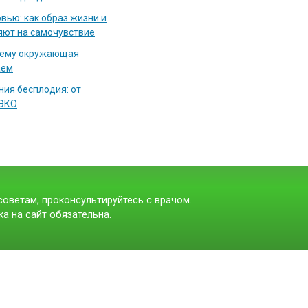
вью: как образ жизни и
яют на самочувствие
чему окружающая
аем
ия бесплодия: от
 ЭКО
оветам, проконсультируйтесь с врачом.
а на сайт обязательна.
t