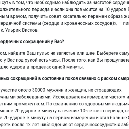
и суть в том, что необходимо наблюдать за частотой серде
олжительного периода и если она повысится на 10 ударов
ым врачом, получить совет касательно перемен образа ж
ердечной системы (сердца и кровеносных сосудов)», — пи
к, Ульрик Вислов.
сердечных сокращений у Вас?
ом, найдите Ваш пульс на запястье или шее. Выберете са
то у Вас под рукой есть часы. После того, как Вы прощупаете
ошло ударов в пределах одной минуты.
ных сокращений в состоянии покоя связано с риском смер
 участие около 30000 мужчин и женщин, не страдающих
чными заболеваниями. Исследователи измерили частоту 
етним промежутком. По сравнению со здоровыми людьми,
менее 70 ударов в минуту в течение 10-летнего периода, 
е 70 ударов в минуту на первом измерении и стал больше 
ереть после 12 лет наблюдения от сердечнососудистых за