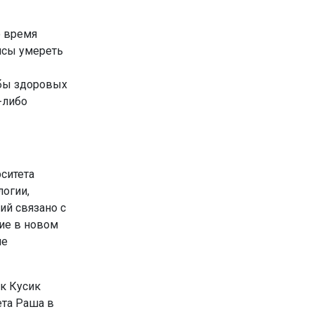
о время
нсы умереть
 бы здоровых
-либо
ситета
логии,
ий связано с
ие в новом
не
ук Кусик
ета Раша в