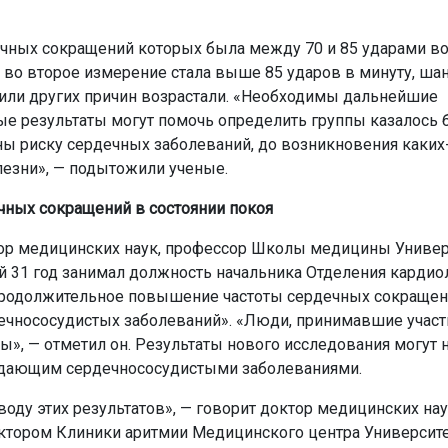
дечных сокращений которых была между 70 и 85 ударами в
м во второе измерение стала выше 85 ударов в минуту, ша
 или других причин возрастали. «Необходимы дальнейшие
ые результаты могут помочь определить группы казалось
ы риску сердечных заболеваний, до возникновения каких
лезни», — подытожили ученые.
чных сокращений в состоянии покоя
тор медицинских наук, профессор Школы медицины Универ
 31 год занимал должность начальника Отделения кардио
 продолжительное повышение частоты сердечных сокращен
нососудистых заболеваний». «Люди, принимавшие участ
», — отметил он. Результаты нового исследования могут 
адающим сердечнососудистыми заболеваниями.
воду этих результатов», — говорит доктор медицинских на
ектором Клиники аритмии Медицинского центра Университ