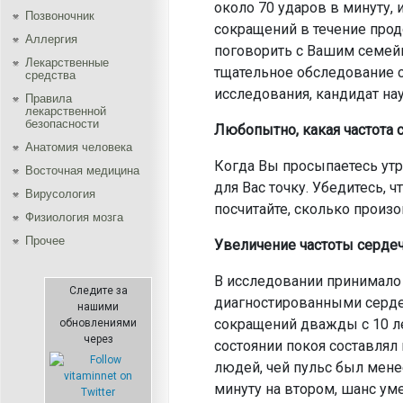
около 70 ударов в минуту, 
Позвоночник
сокращений в течение прод
Аллергия
поговорить с Вашим семейн
Лекарственные
тщательное обследование с
средства
исследования, кандидат нау
Правила
лекарственной
безопасности
Любопытно, какая частота 
Aнатомия человека
Когда Вы просыпаетесь утр
Восточная медицина
для Вас точку. Убедитесь, ч
Вирусология
посчитайте, сколько произ
Физиология мозга
Прочее
Увеличение частоты сердеч
В исследовании принимало
Следите за
диагностированными серде
нашими
сокращений дважды с 10 л
обновлениями
через
состоянии покоя составлял 
людей, чей пульс был мене
минуту на втором, шанс ум