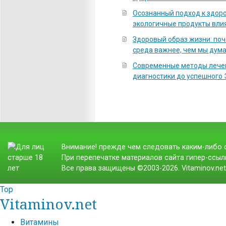
Осознанный подход к здоро
экологичные продукты вли
Здоровый образ жизни: по
среда важнее, чем мы дум
Современные методы лечен
диагностики до успешного
Внимание! прежде чем следовать каким-либо с
При перепечатке материалов сайта гипер-ссылк
Все права защищены ©2003-2026. Vitaminov.ne
Top
Vitaminov.net
Витамины