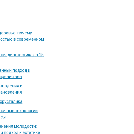
доровье: почему
мостью в современном
ная диагностика за 15
енный подход к
ирения вен
выпадения и
тановления
 хрусталика
блачные технологии
исы
нения молодости:
й подход к эстетике