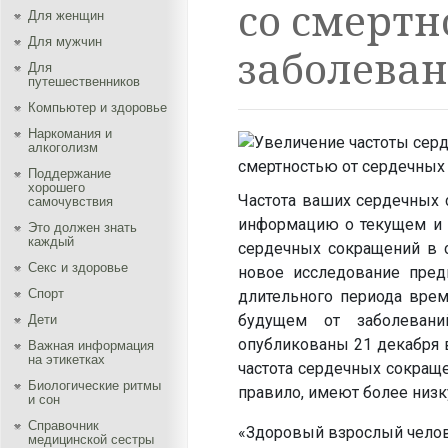
со смертн
Для женщин
Для мужчин
заболева
Для
путешественников
Компьютер и здоровье
Наркомания и
алкоголизм
Поддержание
хорошего
Частота ваших сердечных 
самочувствия
информацию о текущем и б
Это должен знать
каждый
сердечных сокращений в с
Секс и здоровье
новое исследование пред
Спорт
длительного периода вре
будущем от заболевани
Дети
опубликованы 21 декабря в
Важная информация
на этикетках
частота сердечных сокраще
Биологические ритмы
правило, имеют более низк
и сон
Справочник
«Здоровый взрослый челов
медицинской сестры