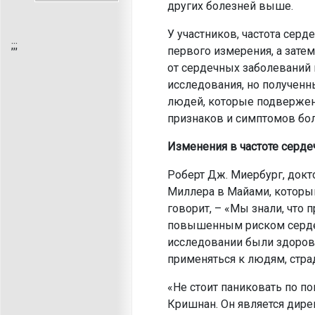
других болезней выше.
У участников, частота сер
;
;;
первого измерения, а зате
от сердечных заболеваний
исследования, но полученн
людей, которые подвержен
признаков и симптомов бо
Изменения в частоте серде
Роберт Дж. Миербург, док
Миллера в Майами, который
говорит, – «Мы знали, что
повышенным риском сердеч
исследовании были здоровы
применяться к людям, стр
«Не стоит паниковать по по
Кришнан. Он является дир