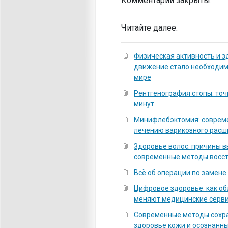
Комментарии закрыты.
Читайте далее:
Физическая активность и з
движение стало необходи
мире
Рентгенография стопы: точ
минут
Минифлебэктомия: соврем
лечению варикозного расш
Здоровье волос: причины 
современные методы восс
Всё об операции по замене
Цифровое здоровье: как о
меняют медицинские серв
Современные методы сохра
здоровье кожи и осознанны