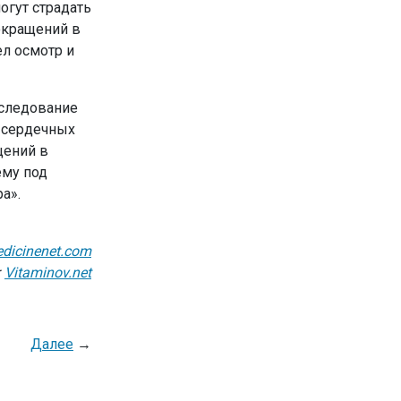
огут страдать
сокращений в
ел осмотр и
сследование
 сердечных
щений в
ему под
а».
dicinenet.com
:
Vitaminov.net
Далее
→