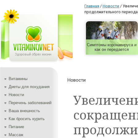
Главная
/
Новости
/
Увеличе
продолжительного периода
Симптомы коронавируса и
как он передается
Витамины
Новости
Диеты для похудания
Увеличен
Новости
Перечень заболеваний
сокращен
Ваша внешность
Как бросить курить
продолжи
Питание
Массаж