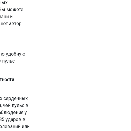
чных
 Вы можете
изни и
шет автор
мую удобную
 пульс,
тности
их сердечных
 чей пульс в
наблюдения у
85 ударов в
болеваний или