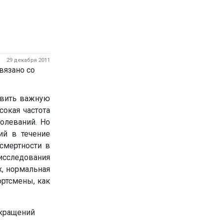
29 декабря 2011
авить важную
окая частота
олеваний. Но
ий в течение
смертности в
сследования
х, нормальная
ортсмены, как
окращений