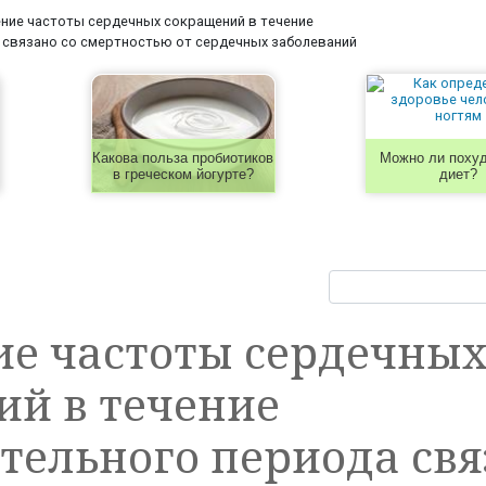
ние частоты сердечных сокращений в течение
 связано со смертностью от сердечных заболеваний
Какова польза пробиотиков
Можно ли похуд
в греческом йогурте?
диет?
ие частоты сердечны
ий в течение
тельного периода свя