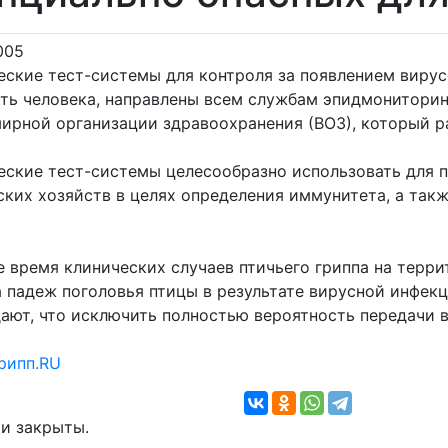
005
ские тест-системы для контроля за появлением вирусо
ть человека, направлены всем службам эпидмониторин
мирной организации здравоохранения (ВОЗ), который р
еские тест-системы целесообразно использовать для 
ских хозяйств в целях определения иммунитета, а так
 время клинических случаев птичьего гриппа на терри
а падеж поголовья птицы в результате вирусной инфек
ют, что исключить полностью вероятность передачи ви
рипп.RU
и закрыты.