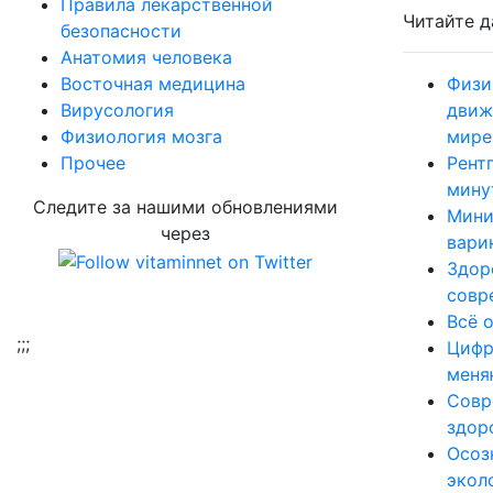
Правила лекарственной
Читайте д
безопасности
Aнатомия человека
Восточная медицина
Физи
Вирусология
движ
Физиология мозга
мире
Прочее
Рент
мину
Следите за нашими обновлениями
Мини
через
вари
Здор
совр
Всё 
;
;;
Цифр
меня
Совр
здор
Осоз
экол