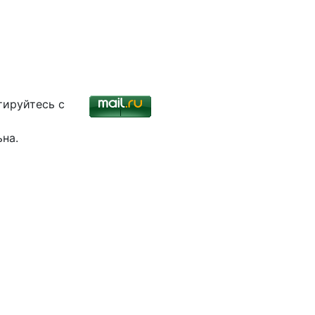
тируйтесь с
ьна.