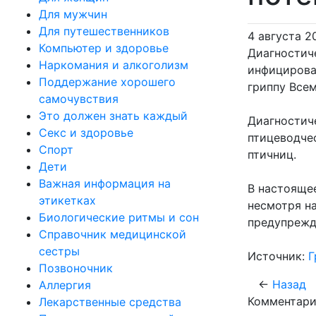
Для мужчин
Для путешественников
4 августа 2
Компьютер и здоровье
Диагностиче
Наркомания и алкоголизм
инфицирова
Поддержание хорошего
гриппу Все
самочувствия
Это должен знать каждый
Диагностич
Секс и здоровье
птицеводче
Спорт
птичниц.
Дети
Важная информация на
В настоящее
этикетках
несмотря н
Биологические ритмы и сон
предупрежда
Справочник медицинской
сестры
Источник:
Г
Позвоночник
←
Назад
Аллергия
Комментари
Лекарственные средства