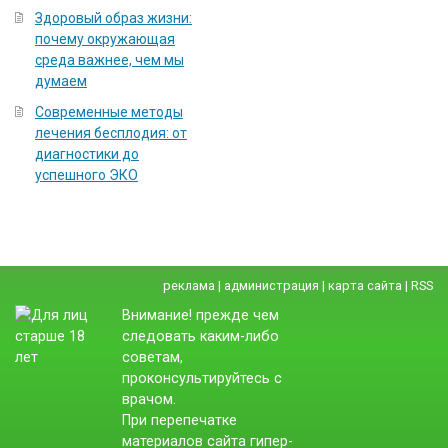
Здоровый образ жизни:
почему окружающая
среда важнее, чем мы
думаем
Современные методы
лечения бесплодия: от
диагностики до
успешного ЭКО
реклама
|
администрация
|
карта сайта
|
RSS
Внимание! прежде чем
следовать каким-либо
советам,
проконсультируйтесь с
врачом.
При перепечатке
материалов сайта гипер-