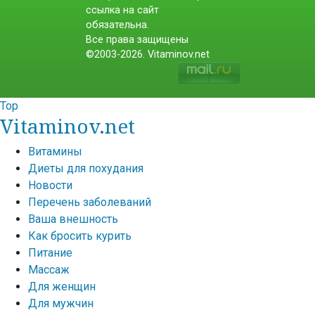
ссылка на сайт
обязательна.
Все права защищены
©2003-2026. Vitaminov.net
Top
Vitaminov.net
Витамины
Диеты для похудания
Новости
Перечень заболеваний
Ваша внешность
Как бросить курить
Питание
Массаж
Для женщин
Для мужчин