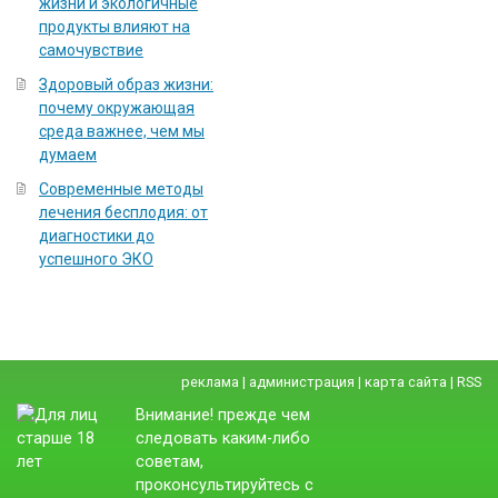
жизни и экологичные
продукты влияют на
самочувствие
Здоровый образ жизни:
почему окружающая
среда важнее, чем мы
думаем
Современные методы
лечения бесплодия: от
диагностики до
успешного ЭКО
реклама
|
администрация
|
карта сайта
|
RSS
Внимание! прежде чем
следовать каким-либо
советам,
проконсультируйтесь с