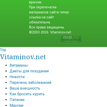
врачом.
При перепечатке
материалов сайта гипер-
ссылка на сайт
обязательна.
Все права защищены
©2003-2026. Vitaminov.net
Top
Vitaminov.net
Витамины
Диеты для похудания
Новости
Перечень заболеваний
Ваша внешность
Как бросить курить
Питание
Массаж