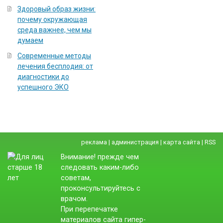
Здоровый образ жизни:
почему окружающая
среда важнее, чем мы
думаем
Современные методы
лечения бесплодия: от
диагностики до
успешного ЭКО
реклама
|
администрация
|
карта сайта
|
RSS
Внимание! прежде чем
следовать каким-либо
советам,
проконсультируйтесь с
врачом.
При перепечатке
материалов сайта гипер-