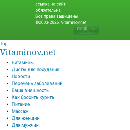
ссылка на сайт
обязательна.
Все права защищены
©2003-2026. Vitaminov.net
Top
Vitaminov.net
Витамины
Диеты для похудания
Новости
Перечень заболеваний
Ваша внешность
Как бросить курить
Питание
Массаж
Для женщин
Для мужчин