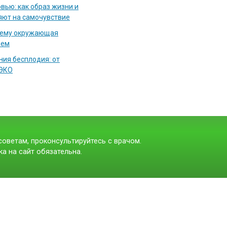
вью: как образ жизни и
яют на самочувствие
чему окружающая
аем
ия бесплодия: от
 ЭКО
оветам, проконсультируйтесь с врачом.
а на сайт обязательна.
t