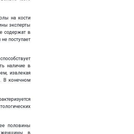
олы на кости
чины эксперты
е содержат в
 не поступает
способствует
ть наличие в
ем, извлекая
о. В конечном
актеризуется
тологических
лее половины
– женщины в