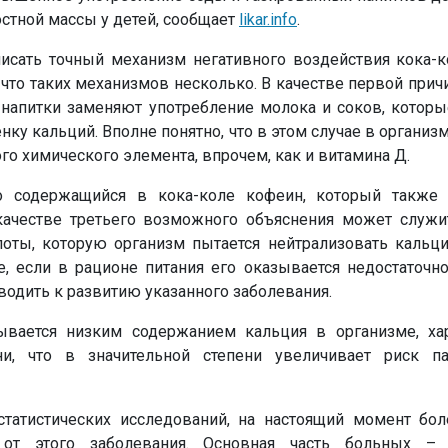
стной массы у детей, сообщает
likar.info
.
исать точный механизм негативного воздействия кока-к
, что таких механизмов несколько. В качестве первой при
 напитки заменяют употребление молока и соков, которы
ку кальций. Вполне понятно, что в этом случае в организм
го химического элемента, впрочем, как и витамина Д.
о содержащийся в кока-коле кофеин, который также 
качестве третьего возможного объяснения может служи
оты, которую организм пытается нейтрализовать кальци
е, если в рационе питания его оказывается недостаточн
иводить к развитию указанного заболевания.
ывается низким содержанием кальция в организме, хар
и, что в значительной степени увеличивает риск па
татистических исследований, на настоящий момент бо
от этого заболевания. Основная часть больных 