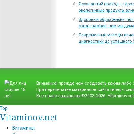
Осознанный подход к здоро
экологичные продукты вли
Здоровый образ жизни: по
среда важнее, чем мы дум
Современные методы лечен
диагностики до успешного
Внимание! прежде чем следовать каким-либо с
При перепечатке материалов сайта гипер-ссылк
Все права защищены ©2003-2026. Vitaminov.ne
Top
Vitaminov.net
Витамины