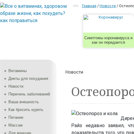
Главная
/
Новости
/
Остеопо
Симптомы коронавируса и
как он передается
Витамины
Новости
Диеты для похудания
Остеопоро
Новости
Перечень заболеваний
Ваша внешность
Как бросить курить
Питание
Дирек
Райз недавно заявил, ч
Массаж
доказательств того, что п
Для женщин