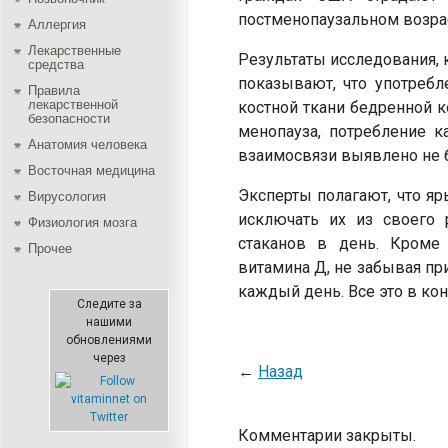
постменопаузальном возрас
Аллергия
Лекарственные
Результаты исследования, 
средства
показывают, что употреб
Правила
лекарственной
костной ткани бедренной к
безопасности
менопауза, потребление к
Aнатомия человека
взаимосвязи выявлено не 
Восточная медицина
Эксперты полагают, что я
Вирусология
исключать их из своего 
Физиология мозга
стаканов в день. Кроме 
Прочее
витамина Д, не забывая пр
каждый день. Все это в ко
Следите за
нашими
обновлениями
через
←
Назад
Комментарии закрыты.