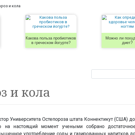
роз и кола
Какова польза пробиотиков
Можно ли похуд
в греческом йогурте?
диет?
з и кола
тор Университета Остепороза штата Коннектикут (США) д
то на настоящий момент учеными собрано достаточно
овышенное употребление соды и газированных напитков д