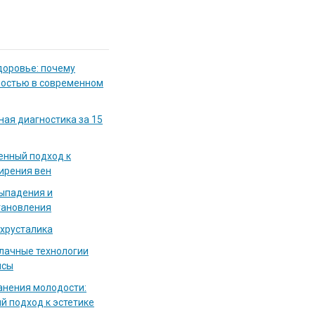
доровье: почему
мостью в современном
ная диагностика за 15
енный подход к
ирения вен
выпадения и
тановления
 хрусталика
блачные технологии
исы
нения молодости:
й подход к эстетике