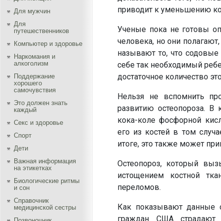
приводит к уменьшению ко
Для мужчин
Для
Ученые пока не готовы оп
путешественников
человека, но они полагают
Компьютер и здоровье
называют то, что содовые
Наркомания и
алкоголизм
себе так необходимый ребен
достаточное количество это
Поддержание
хорошего
самочувствия
Нельзя не вспомнить пр
Это должен знать
развитию остеопороза. В 
каждый
кока-коле фосфорной кисл
Секс и здоровье
его из костей в том случа
Спорт
итоге, это также может пр
Дети
Важная информация
Остеопороз, который выз
на этикетках
истощением костной ткан
Биологические ритмы
переломов.
и сон
Справочник
Как показывают данные с
медицинской сестры
граждан США страдают 
Позвоночник