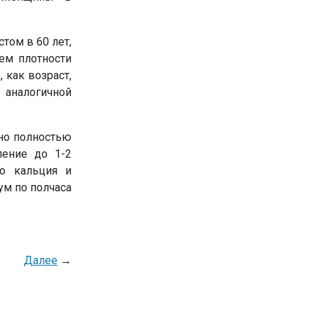
том в 60 лет,
ем плотности
 как возраст,
 аналогичной
но полностью
ление до 1-2
во кальция и
ум по полчаса
Далее
→