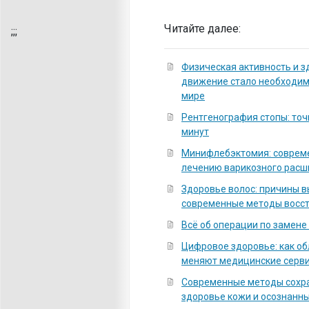
Читайте далее:
;
;;
Физическая активность и з
движение стало необходи
мире
Рентгенография стопы: точ
минут
Минифлебэктомия: соврем
лечению варикозного расш
Здоровье волос: причины 
современные методы восс
Всё об операции по замене
Цифровое здоровье: как о
меняют медицинские серв
Современные методы сохра
здоровье кожи и осознанны