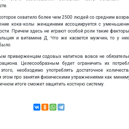
те.
которое охватило более чем 2500 людей со средним возрас
ление кока-колы женщинами ассоциируется с уменьшени
ости. Причем здесь не играют особой роли такие факторы,
альция и витамина Д. Что же касается мужчин, то у них
было.
рым приверженцам содовых напитков вовсе не обязатель
рациона. Целесообразным будет ограничить их потреб
этого, необходимо употреблять достаточное количест
и этом про занятия физическими упражнениями как миним
нечном итоге сможет защитить костную систему.