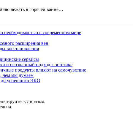
 люблю лежать в горячей ванне…
ало необходимостью в современном мире
озного расширения вен
оды восстановления
едицинские сервисы
жи и осознанный подход к эстетике
огичные продукты влияют на самочувствие
, чем мы думаем
и до успешного ЭКО
льтируйтесь с врачом.
ельна.