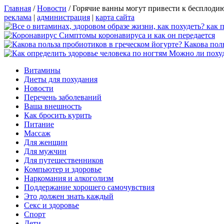
Главная
/
Новости
/
Горячие ванны могут привести к бесплоди
реклама
|
администрация
|
карта сайта
Симптомы коронавируса и как он передается
Какова пол
Можно ли похуд
Витамины
Диеты для похудания
Новости
Перечень заболеваний
Ваша внешность
Как бросить курить
Питание
Массаж
Для женщин
Для мужчин
Для путешественников
Компьютер и здоровье
Наркомания и алкоголизм
Поддержание хорошего самочувствия
Это должен знать каждый
Секс и здоровье
Спорт
Дети