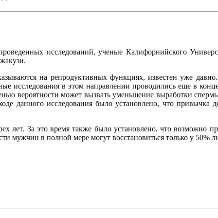
е проведенных исследований, ученые Калифорнийского Универ
джакузи.
казываются на репродуктивных функциях, известен уже давно. 
ные исследования в этом направлении проводились еще в конце
пенью вероятности может вызвать уменьшение выработки спермы 
ходе данного исследования было установлено, что привычка д
рех лет. За это время также было установлено, что возможно 
ости мужчин в полной мере могут восстановиться только у 50% л