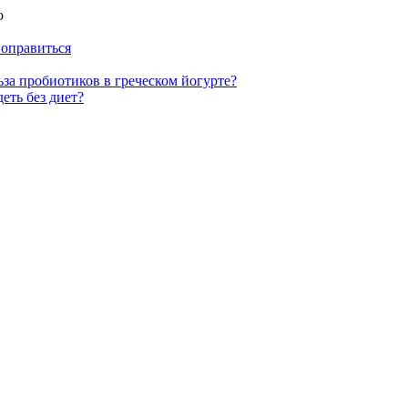
ю
ьза пробиотиков в греческом йогурте?
еть без диет?