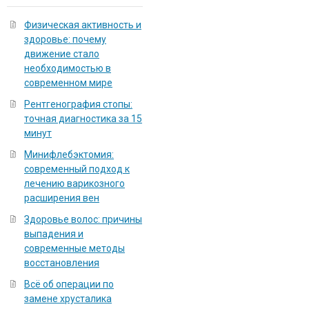
Физическая активность и
здоровье: почему
движение стало
необходимостью в
современном мире
Рентгенография стопы:
точная диагностика за 15
минут
Минифлебэктомия:
современный подход к
лечению варикозного
расширения вен
Здоровье волос: причины
выпадения и
современные методы
восстановления
Всё об операции по
замене хрусталика