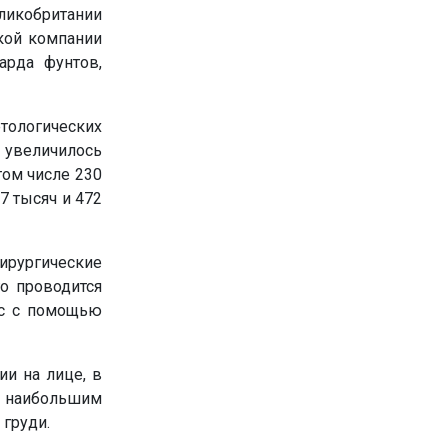
ритании
ской компании
арда фунтов,
тологических
 увеличилось
том числе 230
7 тысяч и 472
ирургические
о проводится
ос с помощью
ии на лице, в
н наибольшим
груди.