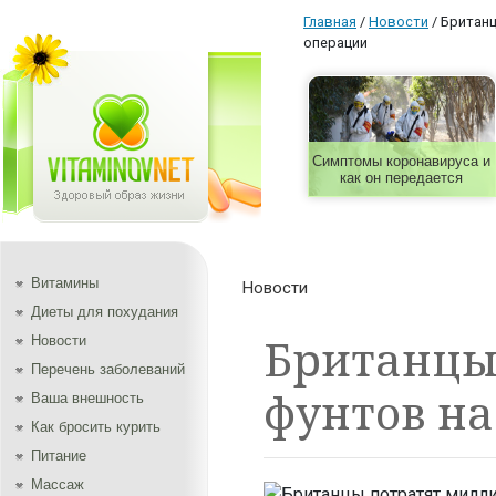
Главная
/
Новости
/
Британц
операции
Симптомы коронавируса и
как он передается
Витамины
Новости
Диеты для похудания
Британцы
Новости
Перечень заболеваний
фунтов на
Ваша внешность
Как бросить курить
Питание
Массаж