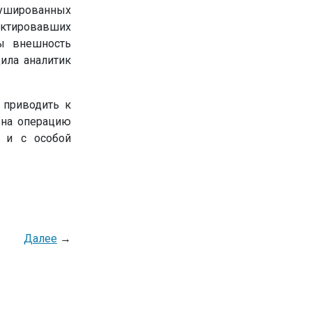
тушированных
ектировавших
ы внешность
ила аналитик
 приводить к
 на операцию
 и с особой
Далее
→