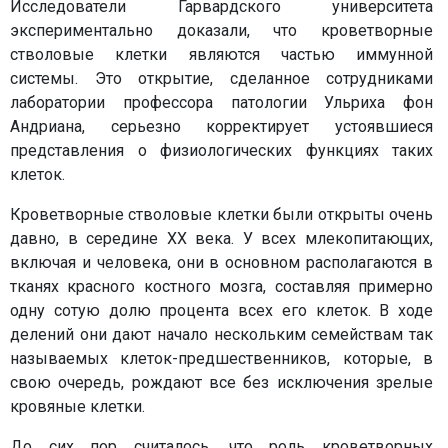
Исследователи Гарвардского университета
экспериментально доказали, что кроветворные
стволовые клетки являются частью иммунной
системы. Это открытие, сделанное сотрудниками
лаборатории профессора патологии Ульриха фон
Андриана, серьезно корректирует устоявшиеся
представления о физиологических функциях таких
клеток.
Кроветворные стволовые клетки были открыты очень
давно, в середине ХХ века. У всех млекопитающих,
включая и человека, они в основном располагаются в
тканях красного костного мозга, составляя примерно
одну сотую долю процента всех его клеток. В ходе
делений они дают начало нескольким семействам так
называемых клеток-предшественников, которые, в
свою очередь, рождают все без исключения зрелые
кровяные клетки.
До сих пор считалось, что роль кроветворных