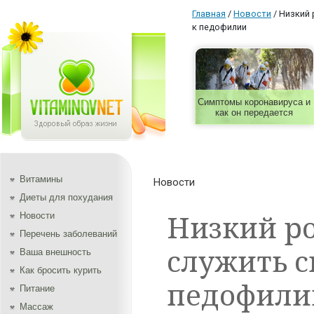
Главная
/
Новости
/
Низкий 
к педофилии
Симптомы коронавируса и
как он передается
Витамины
Новости
Диеты для похудания
Низкий р
Новости
Перечень заболеваний
служить с
Ваша внешность
Как бросить курить
педофили
Питание
Массаж