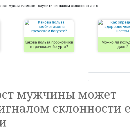
рост мужчины может служить сигналом склонности его
Какова польза пробиотиков
Можно ли похуд
в греческом йогурте?
диет?
ост мужчины может
игналом склонности е
и