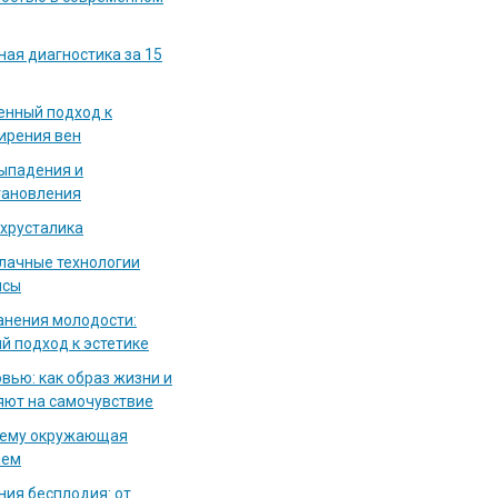
ная диагностика за 15
енный подход к
ирения вен
выпадения и
тановления
 хрусталика
блачные технологии
исы
нения молодости:
й подход к эстетике
вью: как образ жизни и
яют на самочувствие
чему окружающая
аем
ия бесплодия: от