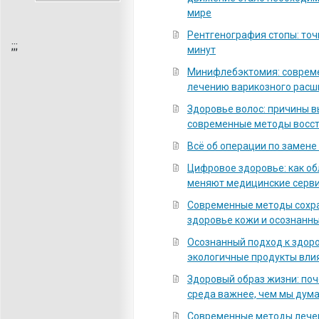
мире
Рентгенография стопы: точ
;
;;
минут
Минифлебэктомия: соврем
лечению варикозного расш
Здоровье волос: причины 
современные методы восс
Всё об операции по замене
Цифровое здоровье: как о
меняют медицинские серв
Современные методы сохра
здоровье кожи и осознанны
Осознанный подход к здоро
экологичные продукты вли
Здоровый образ жизни: по
среда важнее, чем мы дум
Современные методы лечен