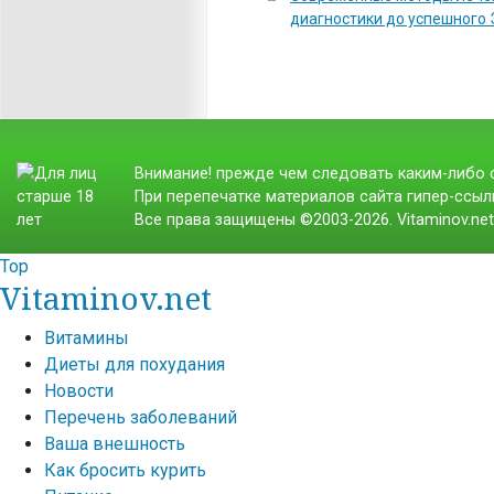
диагностики до успешного
Внимание! прежде чем следовать каким-либо с
При перепечатке материалов сайта гипер-ссылк
Все права защищены ©2003-2026. Vitaminov.ne
Top
Vitaminov.net
Витамины
Диеты для похудания
Новости
Перечень заболеваний
Ваша внешность
Как бросить курить