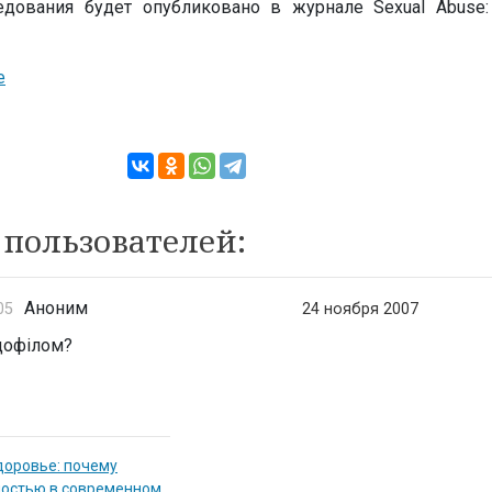
дования будет опубликовано в журнале Sexual Abuse: 
e
пользователей:
Аноним
05
24 ноября 2007
дофілом?
доровье: почему
мостью в современном