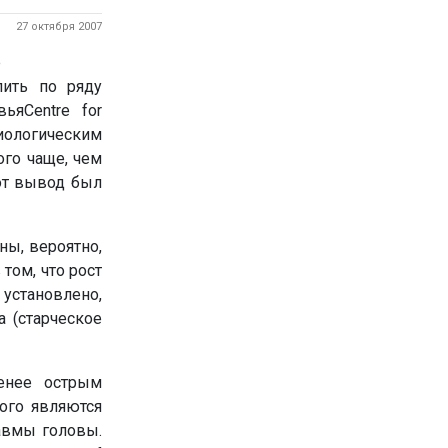
27 октября 2007
е
лить по ряду
ьяCentre for
биологическим
го чаще, чем
от вывод был
ны, вероятно,
том, что рост
 установлено,
 (старческое
енее острым
ого являются
авмы головы.