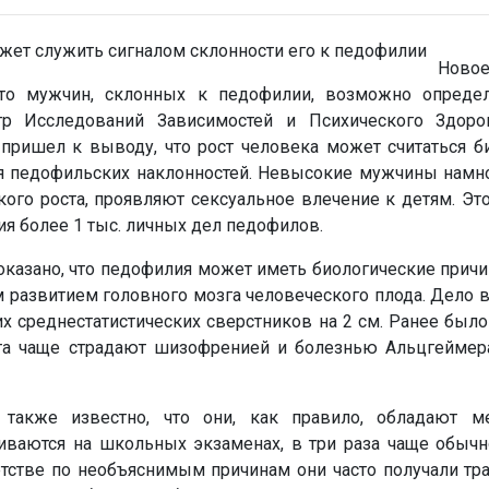
Ново
что мужчин, склонных к педофилии, возможно опреде
р Исследований Зависимостей и Психического Здоров
th пришел к выводу, что рост человека может считаться 
 педофильских наклонностей. Невысокие мужчины намно
ого роста, проявляют сексуальное влечение к детям. Эт
ия более 1 тыс. личных дел педофилов.
казано, что педофилия может иметь биологические причи
развитием головного мозга человеческого плода. Дело в 
 среднестатистических сверстников на 2 см. Ранее было
та чаще страдают шизофренией и болезнью Альцгеймера
также известно, что они, как правило, обладают м
ливаются на школьных экзаменах, в три раза чаще обычн
етстве по необъяснимым причинам они часто получали тр