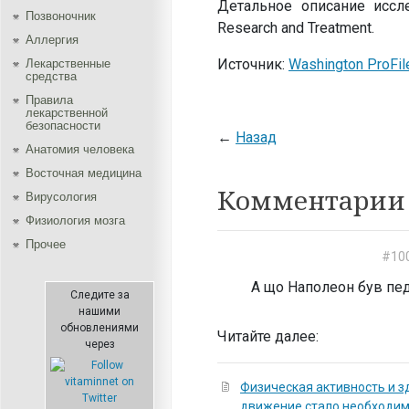
Детальное описание иссле
Позвоночник
Research and Treatment.
Аллергия
Источник:
Washington ProFil
Лекарственные
средства
Правила
лекарственной
безопасности
←
Назад
Aнатомия человека
Восточная медицина
Комментарии 
Вирусология
Физиология мозга
Прочее
#10
А що Наполеон був пе
Следите за
нашими
обновлениями
Читайте далее:
через
Физическая активность и з
движение стало необходи