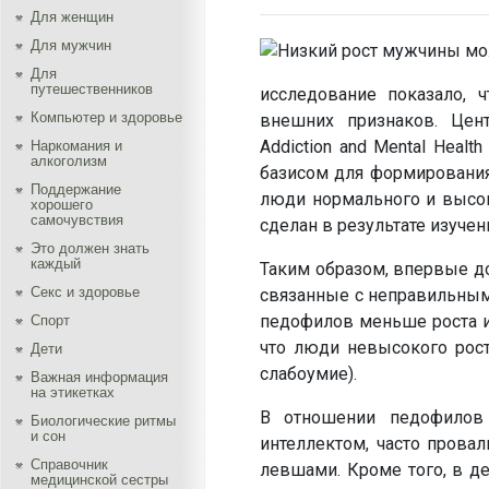
Для женщин
Для мужчин
Для
путешественников
исследование показало, 
Компьютер и здоровье
внешних признаков. Цент
Addiction and Mental Heal
Наркомания и
алкоголизм
базисом для формирования
Поддержание
люди нормального и высок
хорошего
самочувствия
сделан в результате изучен
Это должен знать
каждый
Таким образом, впервые до
Секс и здоровье
связанные с неправильным 
педофилов меньше роста их
Спорт
что люди невысокого рос
Дети
слабоумие).
Важная информация
на этикетках
В отношении педофилов 
Биологические ритмы
и сон
интеллектом, часто прова
Справочник
левшами. Кроме того, в д
медицинской сестры