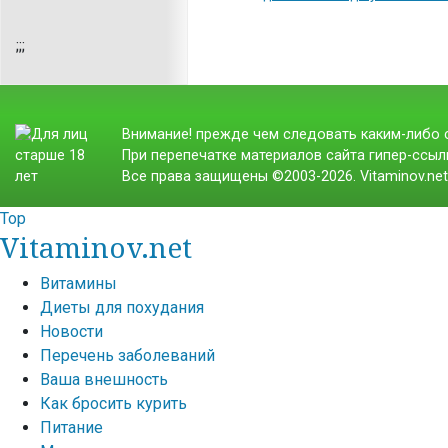
;
;;
Внимание! прежде чем следовать каким-либо с
При перепечатке материалов сайта гипер-ссылк
Все права защищены ©2003-2026. Vitaminov.ne
Top
Vitaminov.net
Витамины
Диеты для похудания
Новости
Перечень заболеваний
Ваша внешность
Как бросить курить
Питание