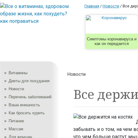
Главная
/
Новости
/
Все дер
Симптомы коронавируса и
как он передается
Витамины
Новости
Диеты для похудания
Все держи
Новости
Перечень заболеваний
Ваша внешность
Как бросить курить
Питание
забывать и о том, на чем в
Массаж
что чем больше растут мы
Для женщин