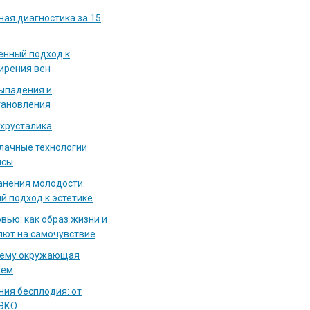
ная диагностика за 15
енный подход к
ирения вен
выпадения и
тановления
 хрусталика
блачные технологии
исы
нения молодости:
й подход к эстетике
вью: как образ жизни и
яют на самочувствие
чему окружающая
аем
ия бесплодия: от
 ЭКО