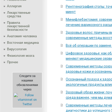
Аллергия
Рентгенография стопы: точ
минут
Лекарственные
средства
Минифлебэктомия: соврем
Правила
лечению варикозного расш
лекарственной
безопасности
Здоровье волос: причины 
Aнатомия человека
современные методы восс
Восточная медицина
Всё об операции по замене
Вирусология
Цифровое здоровье: как о
Физиология мозга
меняют медицинские серв
Прочее
Современные методы сохра
здоровье кожи и осознанны
Следите за
Осознанный подход к здоро
нашими
экологичные продукты вли
обновлениями
через
Здоровый образ жизни: по
среда важнее, чем мы дум
Современные методы лечен
диагностики до успешного