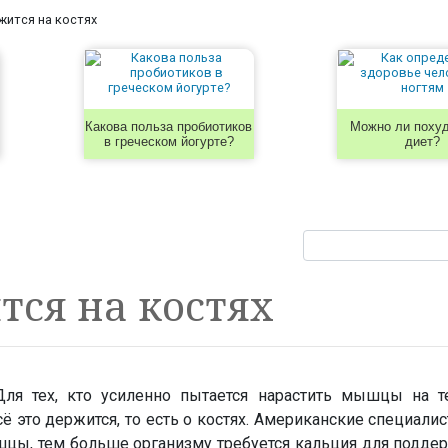
жится на костях
Какова польза пробиотиков
Можно ли похуд
в греческом йогурте?
диет?
тся на костях
Для тех, кто усиленно пытается нарастить мышцы на те
сё это держится, то есть о костях. Американские специали
шцы, тем больше организму требуется кальция для подде