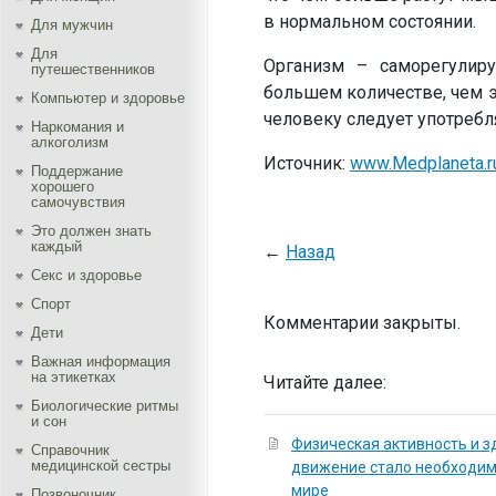
в нормальном состоянии.
Для мужчин
Для
Организм – саморегулиру
путешественников
большем количестве, чем э
Компьютер и здоровье
человеку следует употребля
Наркомания и
алкоголизм
Источник:
www.Medplaneta.r
Поддержание
хорошего
самочувствия
Это должен знать
каждый
←
Назад
Секс и здоровье
Спорт
Комментарии закрыты.
Дети
Важная информация
на этикетках
Читайте далее:
Биологические ритмы
и сон
Физическая активность и з
Справочник
медицинской сестры
движение стало необходи
мире
Позвоночник