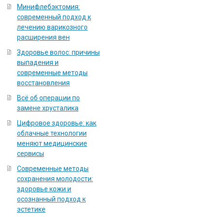
Минифлебэктомия:
современный подход к
лечению варикозного
расширения вен
Здоровье волос: причины
выпадения и
современные методы
восстановления
Всё об операции по
замене хрусталика
Цифровое здоровье: как
облачные технологии
меняют медицинские
сервисы
Современные методы
сохранения молодости:
здоровье кожи и
осознанный подход к
эстетике