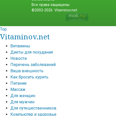
Все права защищены
©2003-2026. Vitaminov.net
Top
Vitaminov.net
Витамины
Диеты для похудания
Новости
Перечень заболеваний
Ваша внешность
Как бросить курить
Питание
Массаж
Для женщин
Для мужчин
Для путешественников
Компьютер и здоровье