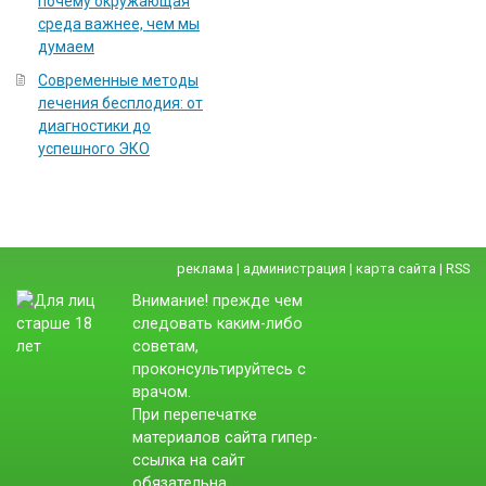
почему окружающая
среда важнее, чем мы
думаем
Современные методы
лечения бесплодия: от
диагностики до
успешного ЭКО
реклама
|
администрация
|
карта сайта
|
RSS
Внимание! прежде чем
следовать каким-либо
советам,
проконсультируйтесь с
врачом.
При перепечатке
материалов сайта гипер-
ссылка на сайт
обязательна.