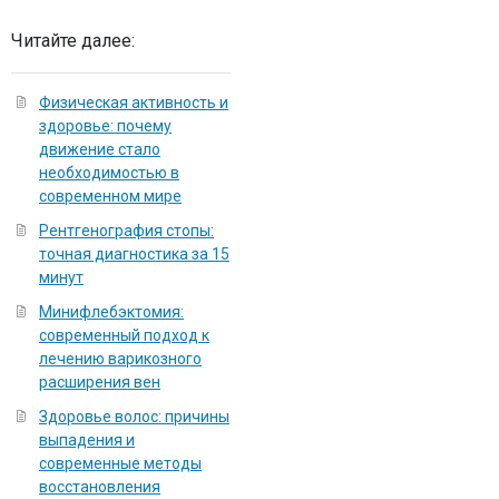
Читайте далее:
Физическая активность и
здоровье: почему
движение стало
необходимостью в
современном мире
Рентгенография стопы:
точная диагностика за 15
минут
Минифлебэктомия:
современный подход к
лечению варикозного
расширения вен
Здоровье волос: причины
выпадения и
современные методы
восстановления