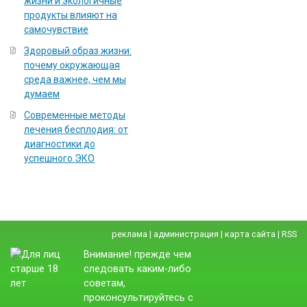
жизни и экологичные
продукты влияют на
самочувствие
Здоровый образ жизни:
почему окружающая
среда важнее, чем мы
думаем
Современные методы
лечения бесплодия: от
диагностики до
успешного ЭКО
реклама
|
администрация
|
карта сайта
|
RSS
Внимание! прежде чем
следовать каким-либо
советам,
проконсультируйтесь с