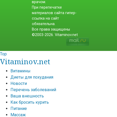
врачом.
При перепечатке
материалов сайта гипер-
ссылка на сайт
обязательна.
Все права защищены
©2003-2026. Vitaminov.net
Top
Vitaminov.net
Витамины
Диеты для похудания
Новости
Перечень заболеваний
Ваша внешность
Как бросить курить
Питание
Массаж