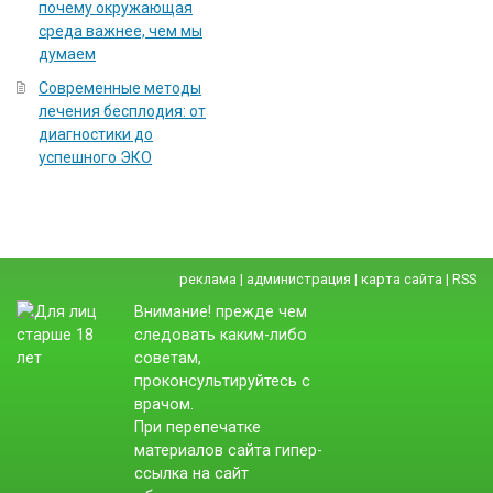
почему окружающая
среда важнее, чем мы
думаем
Современные методы
лечения бесплодия: от
диагностики до
успешного ЭКО
реклама
|
администрация
|
карта сайта
|
RSS
Внимание! прежде чем
следовать каким-либо
советам,
проконсультируйтесь с
врачом.
При перепечатке
материалов сайта гипер-
ссылка на сайт