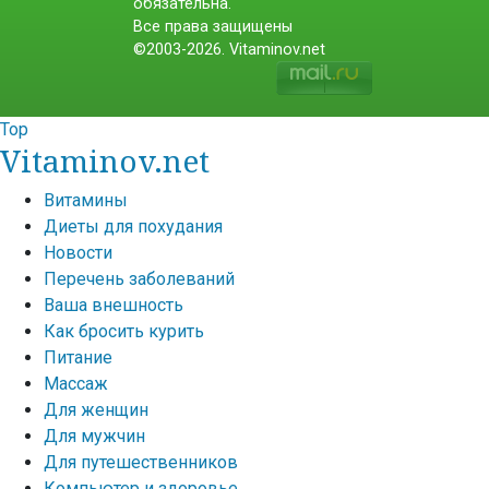
обязательна.
Все права защищены
©2003-2026. Vitaminov.net
Top
Vitaminov.net
Витамины
Диеты для похудания
Новости
Перечень заболеваний
Ваша внешность
Как бросить курить
Питание
Массаж
Для женщин
Для мужчин
Для путешественников
Компьютер и здоровье