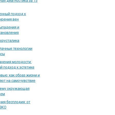
ная диагностика за 15
енный подход к
ирения вен
выпадения и
тановления
 хрусталика
блачные технологии
исы
нения молодости:
й подход к эстетике
вью: как образ жизни и
яют на самочувствие
чему окружающая
аем
ия бесплодия: от
 ЭКО