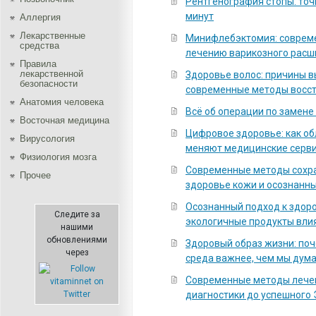
Рентгенография стопы: точ
минут
Аллергия
Лекарственные
Минифлебэктомия: соврем
средства
лечению варикозного расш
Правила
лекарственной
Здоровье волос: причины 
безопасности
современные методы восс
Aнатомия человека
Всё об операции по замене
Восточная медицина
Цифровое здоровье: как о
Вирусология
меняют медицинские серв
Физиология мозга
Современные методы сохра
Прочее
здоровье кожи и осознанны
Осознанный подход к здоро
Следите за
экологичные продукты вли
нашими
обновлениями
Здоровый образ жизни: по
через
среда важнее, чем мы дум
Современные методы лечен
диагностики до успешного