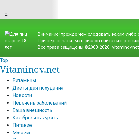
;
;;
Внимание! прежде чем следовать каким-либо с
При перепечатке материалов сайта гипер-ссылк
Все права защищены ©2003-2026. Vitaminov.ne
Top
Vitaminov.net
Витамины
Диеты для похудания
Новости
Перечень заболеваний
Ваша внешность
Как бросить курить
Питание
Массаж