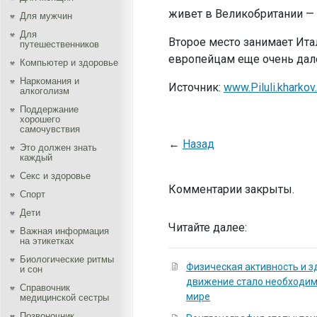
живет в Великобритании — 
Для мужчин
Для
Второе место занимает Итал
путешественников
европейцам еще очень дале
Компьютер и здоровье
Наркомания и
Источник:
www.Piluli.kharkov
алкоголизм
Поддержание
хорошего
самочувствия
←
Назад
Это должен знать
каждый
Секс и здоровье
Комментарии закрыты.
Спорт
Дети
Читайте далее:
Важная информация
на этикетках
Биологические ритмы
Физическая активность и з
и сон
движение стало необходи
Справочник
мире
медицинской сестры
Позвоночник