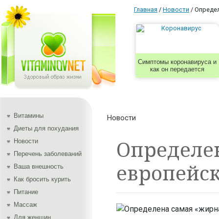
Главная
/
Новости
/
Определ
Симптомы коронавируса и
как он передается
Витамины
Новости
Диеты для похудания
Определе
Новости
Перечень заболеваний
европейск
Ваша внешность
Как бросить курить
Питание
Массаж
Для женщин