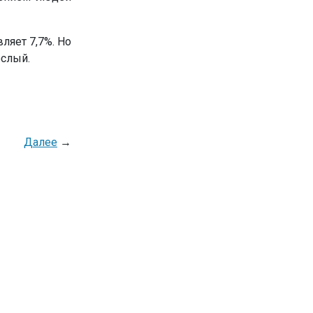
ляет 7,7%. Но
ослый.
Далее
→