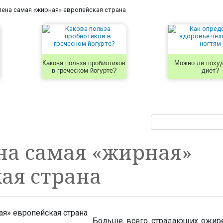
ена самая «жирная» европейская страна
Какова польза пробиотиков
Можно ли похуд
в греческом йогурте?
диет?
на самая «жирная»
ая страна
Больше всего страдающих ожир