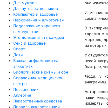
Для мужчин
она изменяе
Для путешественников
Изменчивос
Компьютер и здоровье
симпатичес
Наркомания и алкоголизм
Поддержание хорошего
В эксперим
самочувствия
тарелка с 
Это должен знать каждый
морковь, д
Секс и здоровье
из которых
Спорт
Дети
У студентов
Важная информация на
некой нагр
этикетках
быстрее, че
Биологические ритмы и сон
Люди, у к
Справочник медицинской
анаграммы.
сестры
Позвоночник
Автор иссл
Аллергия
наши мышцы
Лекарственные средства
измерять 
Правила лекарственной