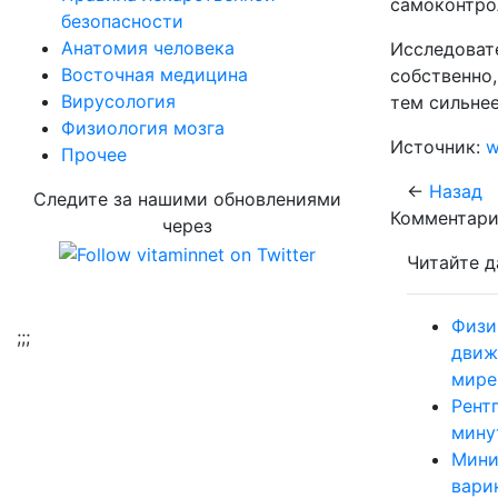
самоконтро
безопасности
Aнатомия человека
Исследова
Восточная медицина
собственно
Вирусология
тем сильнее
Физиология мозга
Источник:
w
Прочее
←
Назад
Следите за нашими обновлениями
Комментари
через
Читайте д
Физи
;
;;
движ
мире
Рент
мину
Мини
вари