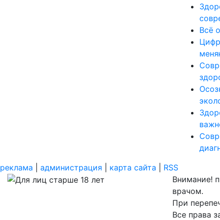
Здор
совр
Всё 
Цифр
меня
Совр
здор
Осоз
экол
Здор
важн
Совр
диаг
реклама
|
администрация
|
карта сайта
|
RSS
Внимание! 
врачом.
При перепеч
Все права 