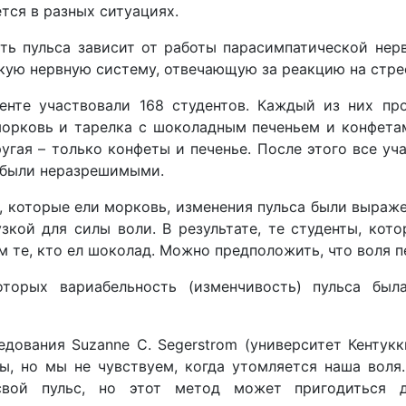
тся в разных ситуациях.
ть пульса зависит от работы парасимпатической нерв
кую нервную систему, отвечающую за реакцию на стре
енте участвовали 168 студентов. Каждый из них про
морковь и тарелка с шоколадным печеньем и конфетам
ругая – только конфеты и печенье. После этого все у
 были неразрешимыми.
, которые ели морковь, изменения пульса были выраж
узкой для силы воли. В результате, те студенты, ко
м те, кто ел шоколад. Можно предположить, что воля 
оторых вариабельность (изменчивость) пульса бы
едования Suzanne C. Segerstrom (университет Кентук
, но мы не чувствуем, когда утомляется наша воля
свой пульс, но этот метод может пригодиться 