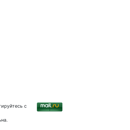
тируйтесь с
ьна.