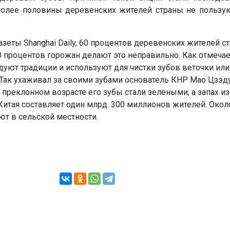
более половины деревенских жителей страны не пользу
зеты Shanghai Daily, 60 процентов деревенских жителей с
90 процентов горожан делают это неправильно. Как отмечает
уют традиции и используют для чистки зубов веточки ил
 Так ухаживал за своими зубами основатель КНР Мао Цзэд
 преклонном возрасте его зубы стали зелеными, а запах из
тая составляет один млрд. 300 миллионов жителей. Окол
ют в сельской местности.