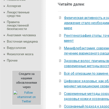
Читайте далее:
Аллергия
Лекарственные
средства
Физическая активность и з
Правила
движение стало необходи
лекарственной
мире
безопасности
Aнатомия человека
Рентгенография стопы: точ
минут
Восточная медицина
Вирусология
Минифлебэктомия: соврем
лечению варикозного расш
Физиология мозга
Прочее
Здоровье волос: причины 
современные методы восс
Всё об операции по замене
Следите за
нашими
Цифровое здоровье: как о
обновлениями
меняют медицинские серв
через
Современные методы сохра
здоровье кожи и осознанны
Осознанный подход к здоро