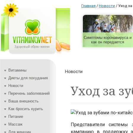
Главная
/
Новости
/
Уход за
Симптомы коронавируса и
как он передается
Витамины
Новости
Диеты для похудания
Уход за з
Новости
Перечень заболеваний
Ваша внешность
Как бросить курить
Питание
Представители системы 
Массаж
кампанию в поддержку зд
Для женщин