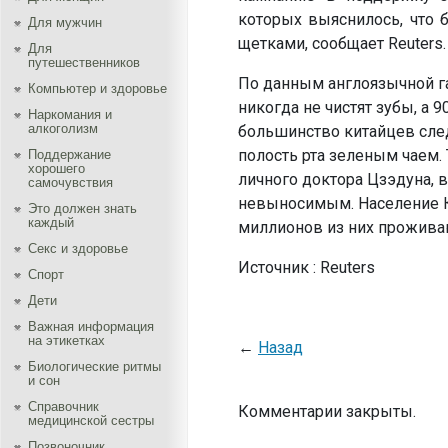
которых выяснилось, что 
Для мужчин
щетками, сообщает Reuters.
Для
путешественников
По данным англоязычной га
Компьютер и здоровье
никогда не чистят зубы, а 
Наркомания и
алкоголизм
большинство китайцев след
полость рта зеленым чаем.
Поддержание
хорошего
личного доктора Цзэдуна, в
самочувствия
невыносимым. Население Ки
Это должен знать
каждый
миллионов из них прожива
Секс и здоровье
Источник : Reuters
Спорт
Дети
Важная информация
на этикетках
←
Назад
Биологические ритмы
и сон
Справочник
Комментарии закрыты.
медицинской сестры
Позвоночник