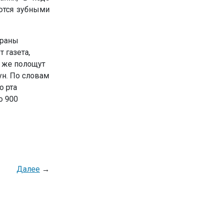
ются зубными
траны
 газета,
и же полощут
ун. По словам
о рта
о 900
Далее
→