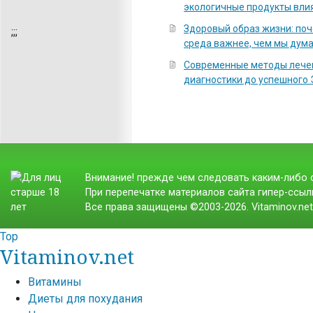
экологичные продукты вли
Здоровый образ жизни: по
;
;;
среда важнее, чем мы дум
Современные методы лечен
диагностики до успешного
Внимание! прежде чем следовать каким-либо с
При перепечатке материалов сайта гипер-ссылк
Все права защищены ©2003-2026. Vitaminov.ne
Top
Vitaminov.net
Витамины
Диеты для похудания