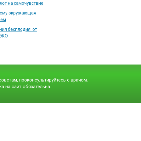
яют на самочувствие
чему окружающая
аем
ия бесплодия: от
 ЭКО
оветам, проконсультируйтесь с врачом.
а на сайт обязательна.
t