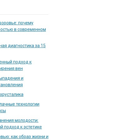
доровье: почему
мостью в современном
ная диагностика за 15
енный подход к
ирения вен
выпадения и
тановления
 хрусталика
блачные технологии
исы
нения молодости:
й подход к эстетике
вью: как образ жизни и