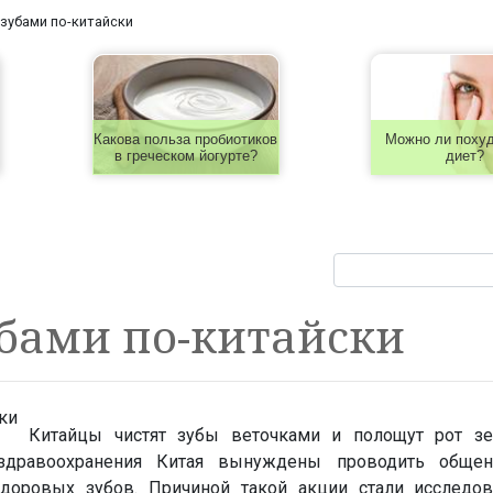
 зубами по-китайски
Какова польза пробиотиков
Можно ли похуд
в греческом йогурте?
диет?
убами по-китайски
Китайцы чистят зубы веточками и полощут рот з
здравоохранения Китая вынуждены проводить общен
оровых зубов. Причиной такой акции стали исследов