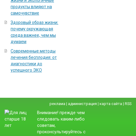
жизни и экологичные
продукты влияют на
самочувствие
Здоровый образ жизни:
почему окружающая
среда важнее, чем мы
думаем
Современные методы
лечения бесплодия: от
диагностики до
успешного ЭКО
реклама
|
администрация
|
карта сайта
|
RSS
Внимание! прежде чем
следовать каким-либо
советам,
проконсультируйтесь с