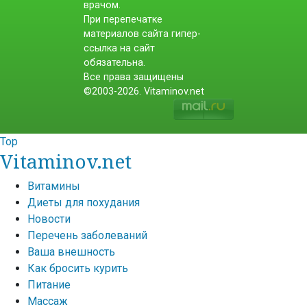
врачом.
При перепечатке
материалов сайта гипер-
ссылка на сайт
обязательна.
Все права защищены
©2003-2026. Vitaminov.net
Top
Vitaminov.net
Витамины
Диеты для похудания
Новости
Перечень заболеваний
Ваша внешность
Как бросить курить
Питание
Массаж