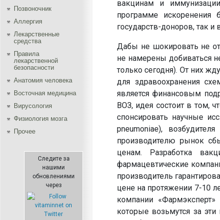
вакцинам и иммунизации
Позвоночник
программе искоренения 
Аллергия
государств-доноров, так и
Лекарственные
средства
Дабы не шокировать не о
Правила
не намерены добиваться н
лекарственной
безопасности
только сегодня). От них ж
Aнатомия человека
для здравоохранения схе
является финансовым подр
Восточная медицина
ВОЗ, идея состоит в том, ч
Вирусология
спонсировать научные исс
Физиология мозга
pneumoniae), возбудител
Прочее
производителю рынок сбы
ценам. Разработка вак
Следите за
фармацевтические компании
нашими
производитель гарантиров
обновлениями
через
цене на протяжении 7-10 л
компании «Фармэксперт» 
которые возьмутся за эти