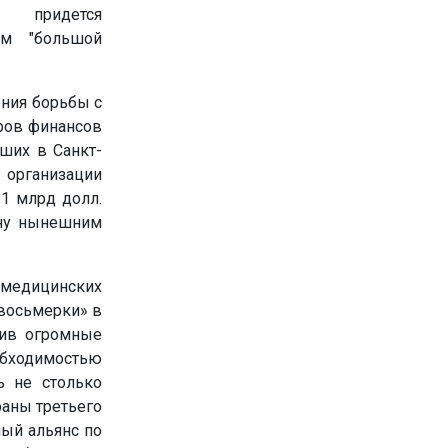
придется
ом "большой
ения борьбы с
ров финансов
ших в Санкт-
организации
1 млрд долл.
ену нынешним
 медицинских
«восьмерки» в
нив огромные
бходимостью
ь не столько
раны третьего
ный альянс по