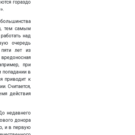
яются гораздо
».
 большинства
и, тем самым
работать над
вую очередь
 пяти лет из
 вредоносная
апример, при
и попадании в
я приводит к
и. Считается,
емя действия
До недавнего
сового донора
о, и в первую
чественного