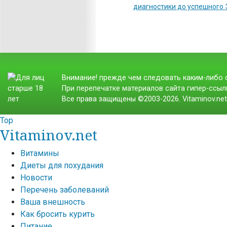
диагностики до успешного
Внимание! прежде чем следовать каким-либо с
При перепечатке материалов сайта гипер-ссылк
Все права защищены ©2003-2026. Vitaminov.ne
Top
Vitaminov.net
Витамины
Диеты для похудания
Новости
Перечень заболеваний
Ваша внешность
Как бросить курить
Питание