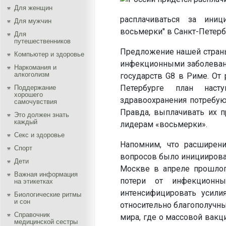
Для женщин
расплачиваться за ини
Для мужчин
восьмерки" в Санкт-Петербу
Для
путешественников
Предложение нашей страны
Компьютер и здоровье
инфекционными заболевани
Наркомания и
алкоголизм
государств G8 в Риме. От
Петербурге план насту
Поддержание
хорошего
здравоохранения потребую
самочувствия
Правда, выплачивать их 
Это должен знать
каждый
лидерам «восьмерки».
Секс и здоровье
Напомним, что расширен
Спорт
вопросов было инициирова
Дети
Москве в апреле прошлого
Важная информация
потери от инфекционны
на этикетках
интенсифицировать усили
Биологические ритмы
и сон
относительно благополучны
Справочник
мира, где о массовой вакц
медицинской сестры