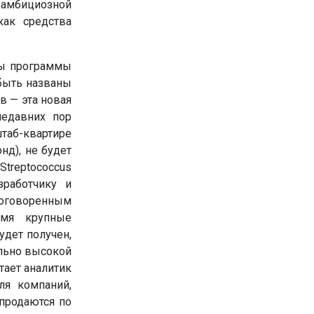
амбициозной
как средства
ры программы
быть названы
в — эта новая
недавних пор
таб-квартире
нд), не будет
treptococcus
зработчику и
 оговоренным
емя крупные
удет получен,
льно высокой
тает аналитик
ля компаний,
продаются по