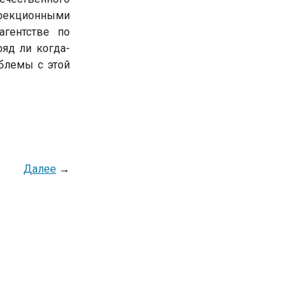
нфекционными
агентстве по
ряд ли когда-
блемы с этой
Далее
→