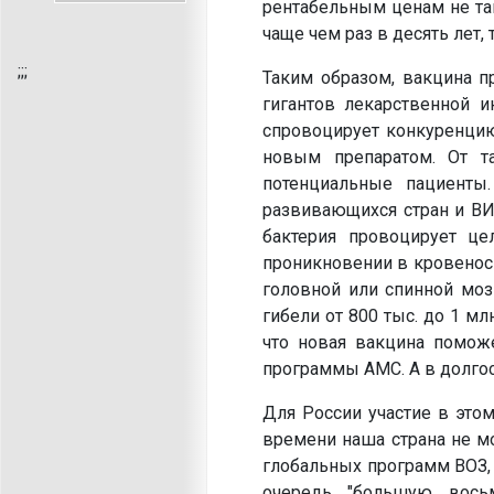
рентабельным ценам не так
чаще чем раз в десять лет, 
;
;;
Таким образом, вакцина п
гигантов лекарственной и
спровоцирует конкуренцию
новым препаратом. От т
потенциальные пациенты
развивающихся стран и ВИ
бактерия провоцирует це
проникновении в кровеносн
головной или спинной моз
гибели от 800 тыс. до 1 м
что новая вакцина поможе
программы AMC. А в долгос
Для России участие в это
времени наша страна не м
глобальных программ ВОЗ, 
очередь "большую вось