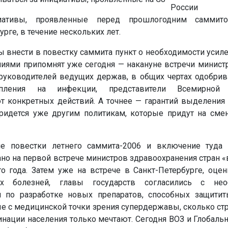
России 
циативы, проявленные перед прошлогодним саммит
рге, в течение нескольких лет.
 внести в повестку саммита пункт о необходимости усил
ями припомнят уже сегодня — накануне встречи минист
 руководителей ведущих держав, в общих чертах одобрив
пления на инфекции, представители Всемирной 
т конкретных действий. А точнее — гарантий выделения 
придется уже другим политикам, которые придут на см
ие повестки летнего саммита-2006 и включение туда
но на первой встрече министров здравоохранения стран 
 года. Затем уже на встрече в Санкт-Петербурге, оце
х болезней, главы государств согласились с нео
я по разработке новых препаратов, способных защитит
е с медицинской точки зрения супердержавы, сколько ст
инации населения только мечтают. Сегодня ВОЗ и Глобаль