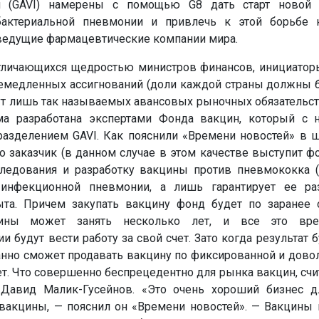
 (GAVI) намерены с помощью G8 дать старт новой 
бактериальной пневмонии и привлечь к этой борьбе 
 ведущие фармацевтические компании мира.
тличающихся щедростью министров финансов, инициато
емедленных ассигнований (доли каждой страны должны 
дут лишь так называемых авансовых рыночных обязательст
ма разработана экспертами Фонда вакцин, который с 
азделением GAVI. Как пояснили «Времени новостей» в ш
то заказчик (в данном случае в этом качестве выступит фо
ледования и разработку вакцины против пневмококка (S
я инфекционной пневмонии, а лишь гарантирует ее ра
та. Причем закупать вакцину фонд будет по заранее
цины может занять несколько лет, и все это вр
 будут вести работу за свой счет. Зато когда результат б
анно сможет продавать вакцину по фиксированной и дово
ет. Что совершенно беспрецедентно для рынка вакцин, счи
Давид Малик-Гусейнов. «Это очень хороший бизнес д
 вакцины, — пояснил он «Времени новостей». — Вакцины 