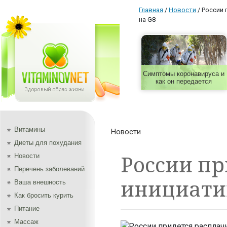
Главная
/
Новости
/
России 
на G8
Симптомы коронавируса и
как он передается
Витамины
Новости
Диеты для похудания
России пр
Новости
Перечень заболеваний
инициати
Ваша внешность
Как бросить курить
Питание
Массаж