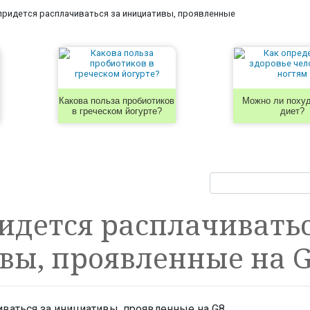
придется расплачиваться за инициативы, проявленные
Какова польза пробиотиков
Можно ли похуд
в греческом йогурте?
диет?
идется расплачиватьс
вы, проявленные на 