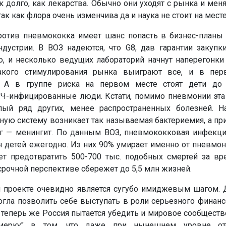
 долго, как лекарства. Обычно они уходят с рынка и мен
так как флора очень изменчива да и наука не стоит на месте
ротив пневмококка имеет шанс попасть в бизнес-планы
ндустрии. В ВОЗ надеются, что G8, дав гарантии закупк
, и несколько ведущих лабораторий начнут наперегонки 
акого стимулирования рынка выиграют все, и в пер
. А в группе риска на первом месте стоят дети до
Ч-инфицированные люди. Кстати, помимо пневмонии эта
лый ряд других, менее распространенных болезней. Н
ую систему возникает так называемая бактериемия, а пр
г — менингит. По данным ВОЗ, пневмококковая инфекци
лн детей ежегодно. Из них 90% умирает именно от пневмони
т предотвратить 500-700 тыс. подобных смертей за вр
рочной перспективе сбережет до 5,5 млн жизней.
м проекте очевидно является сугубо имиджевым шагом. 
огла позволить себе выступать в роли серьезного финан
теперь же Россия пытается убедить и мировое сообществ
мерку" в том, что даже при нынешнем уровне оте