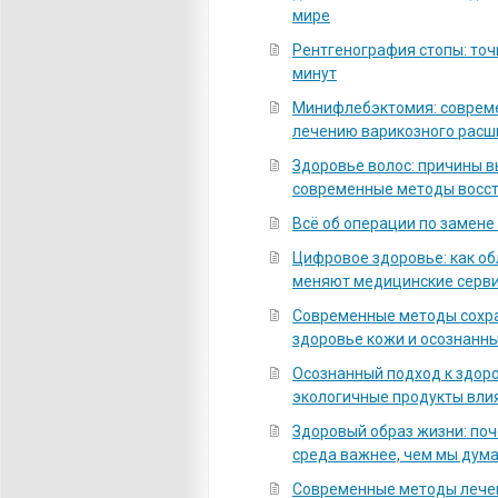
мире
Рентгенография стопы: точ
минут
Минифлебэктомия: соврем
лечению варикозного расш
Здоровье волос: причины 
современные методы восс
Всё об операции по замене
Цифровое здоровье: как о
меняют медицинские серв
Современные методы сохра
здоровье кожи и осознанны
Осознанный подход к здоро
экологичные продукты вли
Здоровый образ жизни: по
среда важнее, чем мы дум
Современные методы лечен