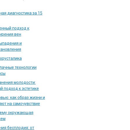
ная диагностика за 15
енный подход к
ирения вен
выпадения и
тановления
 хрусталика
блачные технологии
исы
нения молодости:
й подход к эстетике
вью: как образ жизни и
яют на самочувствие
чему окружающая
аем
ия бесплодия: от