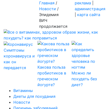
Главная
/
реклама
|
Новости
/
администрация
Эпидемия
|
карта сайта
ВИЧ
продолжается
Симптомы
коронавируса и
как он
Какова польза
передается
пробиотиков в
Можно ли
греческом
похудеть без
йогурте?
диет?
Витамины
Диеты для похудания
Новости
Перечень заболеваний