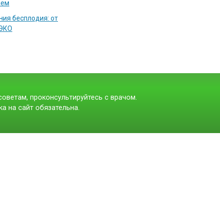
аем
ия бесплодия: от
 ЭКО
оветам, проконсультируйтесь с врачом.
а на сайт обязательна.
t