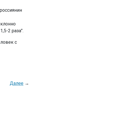
 россиянин
уклонно
5-2 раза".
еловек с
Далее
→