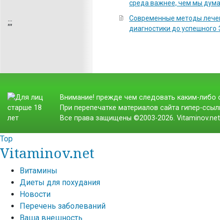
среда важнее, чем мы дум
Современные методы лечен
;
;;
диагностики до успешного
Внимание! прежде чем следовать каким-либо с
При перепечатке материалов сайта гипер-ссылк
Все права защищены ©2003-2026. Vitaminov.ne
Top
Vitaminov.net
Витамины
Диеты для похудания
Новости
Перечень заболеваний
Ваша внешность