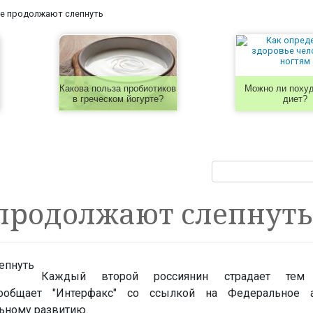
е продолжают слепнуть
Какова польза пробиотиков
Можно ли похуд
в греческом йогурте?
диет?
 продолжают слепнуть
Каждый второй россиянин страдает те
сообщает "Интерфакс" со ссылкой на Федеральное а
ьному развитию.