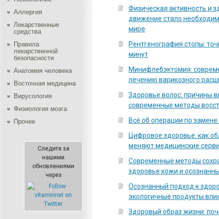
Физическая активность и з
Аллергия
движение стало необходи
Лекарственные
мире
средства
Рентгенография стопы: точ
Правила
лекарственной
минут
безопасности
Минифлебэктомия: соврем
Aнатомия человека
лечению варикозного расш
Восточная медицина
Здоровье волос: причины 
Вирусология
современные методы восс
Физиология мозга
Всё об операции по замене
Прочее
Цифровое здоровье: как о
меняют медицинские серв
Следите за
нашими
Современные методы сохра
обновлениями
здоровье кожи и осознанны
через
Осознанный подход к здоро
экологичные продукты вли
Здоровый образ жизни: по