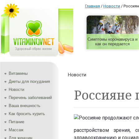
Главная
/
Новости
/
Россиян
Симптомы коронавируса и
как он передается
Витамины
Новости
Диеты для похудания
Россияне
Новости
Перечень заболеваний
Ваша внешность
Как бросить курить
Питание
расстройством зрения, 
Массаж
здравоохранению и социал
Для женщин