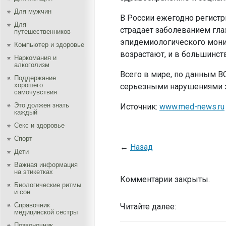
Для мужчин
В России ежегодно регистр
Для
страдает заболеванием глаз
путешественников
эпидемиологического монит
Компьютер и здоровье
возрастают, и в большинст
Наркомания и
алкоголизм
Всего в мире, по данным В
Поддержание
хорошего
серьезными нарушениями зр
самочувствия
Это должен знать
Источник:
www.med-news.ru
каждый
Секс и здоровье
Спорт
←
Назад
Дети
Важная информация
на этикетках
Комментарии закрыты.
Биологические ритмы
и сон
Справочник
Читайте далее:
медицинской сестры
Позвоночник