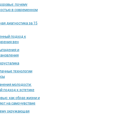
доровье: почему
мостью в современном
ная диагностика за 15
енный подход к
ирения вен
выпадения и
тановления
 хрусталика
блачные технологии
исы
нения молодости:
й подход к эстетике
вью: как образ жизни и
яют на самочувствие
чему окружающая