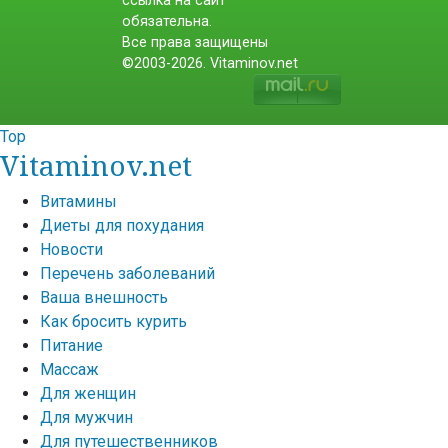
ссылка на сайт
обязательна.
Все права защищены
©2003-2026. Vitaminov.net
Top
Vitaminov.net
Витамины
Диеты для похудания
Новости
Перечень заболеваний
Ваша внешность
Как бросить курить
Питание
Массаж
Для женщин
Для мужчин
Для путешественников