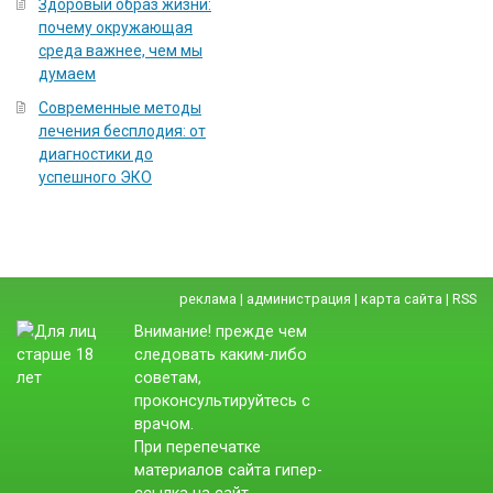
Здоровый образ жизни:
почему окружающая
среда важнее, чем мы
думаем
Современные методы
лечения бесплодия: от
диагностики до
успешного ЭКО
реклама
|
администрация
|
карта сайта
|
RSS
Внимание! прежде чем
следовать каким-либо
советам,
проконсультируйтесь с
врачом.
При перепечатке
материалов сайта гипер-