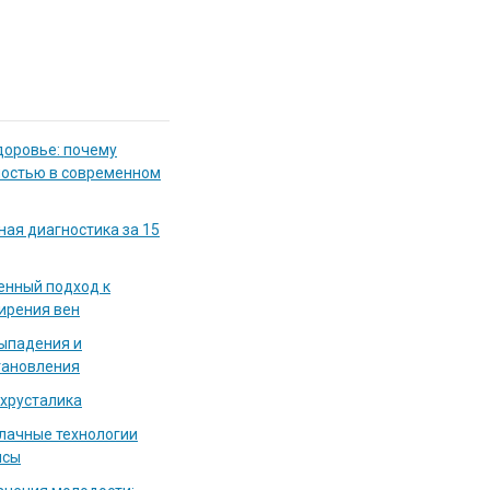
доровье: почему
мостью в современном
ная диагностика за 15
енный подход к
ирения вен
выпадения и
тановления
 хрусталика
блачные технологии
исы