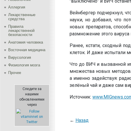
"выключено" и ВИЧ останет
Аллергия
Вейнбергер подчеркнул, чт
Лекарственные
средства
науки, но добавил, что п
новых препаратов, способн
Правила
лекарственной
размножение этого вируса 
безопасности
Aнатомия человека
Ранее, кстати, сходный п
Восточная медицина
клеток. И даже испытали м
Вирусология
Что до ВИЧ и вызванной и
Физиология мозга
множества новых методов 
Прочее
а именно задействуя: ради
зелёный чай и даже сам в
Следите за
нашими
Источник:
www.MIGnews.co
обновлениями
через
←
Назад