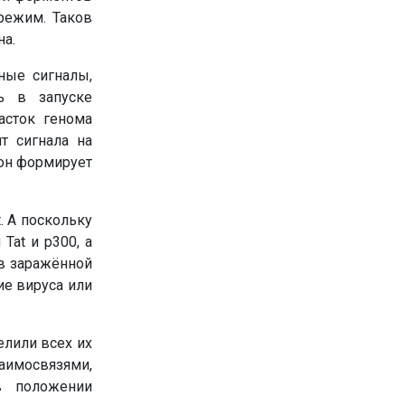
режим. Таков
на.
ные сигналы,
ь в запуске
асток генома
т сигнала на
 он формирует
. А поскольку
Tat и p300, а
 в заражённой
ие вируса или
елили всех их
аимосвязями,
в положении