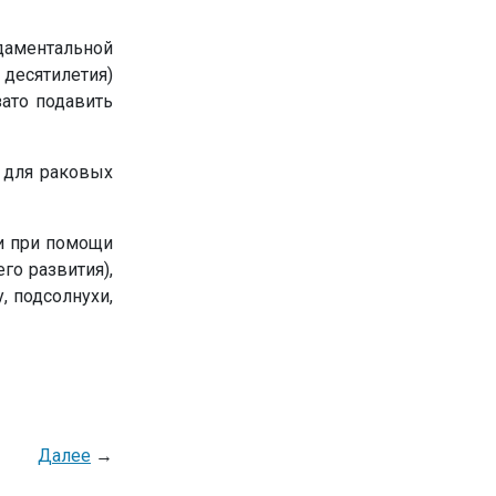
ндаментальной
 десятилетия)
зато подавить
 для раковых
и при помощи
го развития),
, подсолнухи,
Далее
→