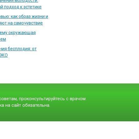
нения молодости:
й подход к эстетике
вью: как образ жизни и
яют на самочувствие
чему окружающая
аем
ия бесплодия: от
 ЭКО
оветам, проконсультируйтесь с врачом.
а на сайт обязательна.
t