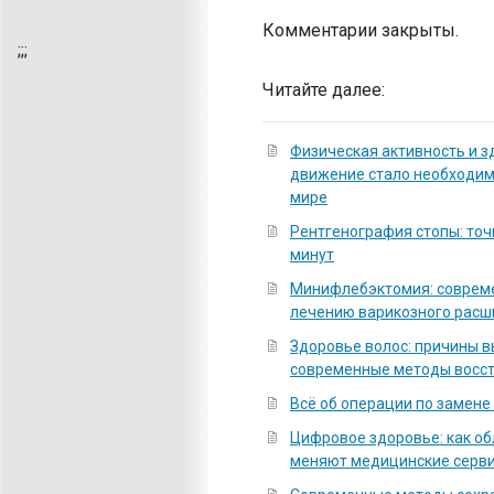
Комментарии закрыты.
;
;;
Читайте далее:
Физическая активность и з
движение стало необходи
мире
Рентгенография стопы: точ
минут
Минифлебэктомия: соврем
лечению варикозного расш
Здоровье волос: причины 
современные методы восс
Всё об операции по замене
Цифровое здоровье: как о
меняют медицинские серв