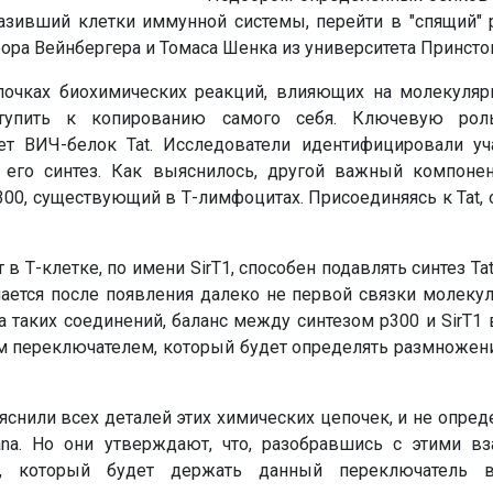
азивший клетки иммунной системы, перейти в "спящий" 
ра Вейнбергера и Томаса Шенка из университета Принсто
почках биохимических реакций, влияющих на молекуляр
тупить к копированию самого себя. Ключевую рол
ет ВИЧ-белок Tat. Исследователи идентифицировали уч
а его синтез. Как выяснилось, другой важный компонен
00, существующий в Т-лимфоцитах. Присоединяясь к Tat,
 Т-клетке, по имени SirT1, способен подавлять синтез Tat
ется после появления далеко не первой связки молекул 
 таких соединений, баланс между синтезом p300 и SirT1
ем переключателем, который будет определять размножен
снили всех деталей этих химических цепочек, и не опред
na. Но они утверждают, что, разобравшись с этими вз
т, который будет держать данный переключатель 