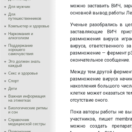
можно заставить ВИЧ, зар
Для мужчин
основной вывод работы Лео
Для
путешественников
Ученые разобрались в це
Компьютер и здоровье
заставляющие ВИЧ прис
Наркомания и
алкоголизм
размножения вируса игра
вируса, ответственного з
Поддержание
хорошего
размножение — фермент p3
самочувствия
окончательное сообщение.
Это должен знать
каждый
Между тем другой фермент в
Секс и здоровье
размножение вируса начина
Спорт
накопления большого числа
Дети
клетке может оказаться т
Важная информация
отсутствие оного.
на этикетках
Биологические ритмы
Пока авторы работы не выя
и сон
участников, пишет membra
Справочник
медицинской сестры
можно создать препара
Позвоночник