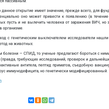
ся пассивным.
о данное открытие имеет значение, прежде всего, для фу
отенциально оно может привести к появлению (в течение
ых пусть и не вылечить человека от заражения ВИЧ, но 
в организме.
одход с генетическим выключателем исследователи нашли
етод на животных.
м болезни — СПИД, то ученые предлагают бороться с ним
(правда, требующих исследований, проверок и дальнейше
оактивные антитела, пептид приматов, съедобную вакцину
ирус иммунодефицита, но генетически модифицированный.
m