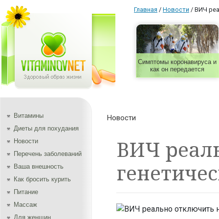
Главная
/
Новости
/
ВИЧ реа
Симптомы коронавируса и
как он передается
Витамины
Новости
Диеты для похудания
ВИЧ реал
Новости
Перечень заболеваний
генетичес
Ваша внешность
Как бросить курить
Питание
Массаж
Для женщин