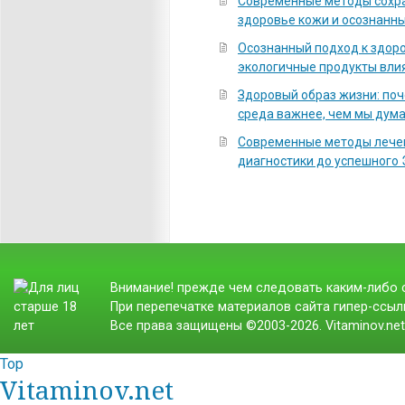
Современные методы сохра
здоровье кожи и осознанны
Осознанный подход к здоро
экологичные продукты вли
Здоровый образ жизни: по
среда важнее, чем мы дум
Современные методы лечен
диагностики до успешного
Внимание! прежде чем следовать каким-либо с
При перепечатке материалов сайта гипер-ссылк
Все права защищены ©2003-2026. Vitaminov.ne
Top
Vitaminov.net