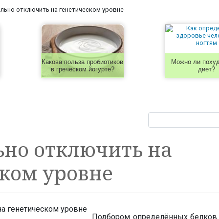
льно отключить на генетическом уровне
Какова польза пробиотиков
Можно ли похуд
в греческом йогурте?
диет?
ьно отключить на
ком уровне
Подбором определённых белков