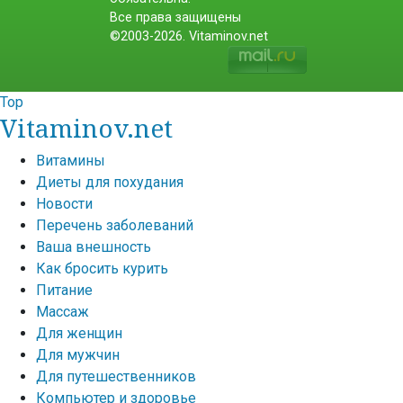
Все права защищены
©2003-2026. Vitaminov.net
Top
Vitaminov.net
Витамины
Диеты для похудания
Новости
Перечень заболеваний
Ваша внешность
Как бросить курить
Питание
Массаж
Для женщин
Для мужчин
Для путешественников
Компьютер и здоровье