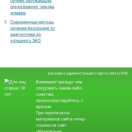
почему окружающая
среда важнее, чем мы
думаем
Современные методы
лечения бесплодия: от
диагностики до
успешного ЭКО
реклама
|
администрация
|
карта сайта
|
RSS
Внимание! прежде чем
следовать каким-либо
советам,
проконсультируйтесь с
врачом.
При перепечатке
материалов сайта гипер-
ссылка на сайт
обязательна.