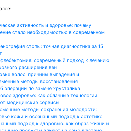
алее:
ческая активность и здоровье: почему
ение стало необходимостью в современном
генография стопы: точная диагностика за 15
т
флебэктомия: современный подход к лечению
козного расширения вен
овье волос: причины выпадения и
еменные методы восстановления
об операции по замене хрусталика
овое здоровье: как облачные технологии
ют медицинские сервисы
еменные методы сохранения молодости:
овье кожи и осознанный подход к эстетике
нанный подход к здоровью: как образ жизни и
огичные продукты влияют на самочувствие