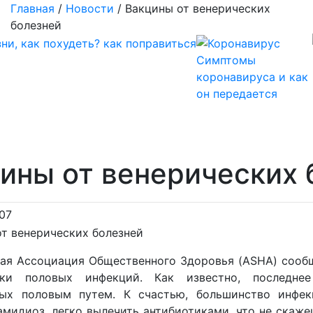
Главная
/
Новости
/
Вакцины от венерических
болезней
Симптомы
коронавируса и как
он передается
ины от венерических 
07
ая Ассоциация Общественного Здоровья (ASHA) сообщ
ики половых инфекций. Как известно, последнее
ых половым путем. К счастью, большинство инфек
ламидиоз, легко вылечить антибиотиками, что не ска