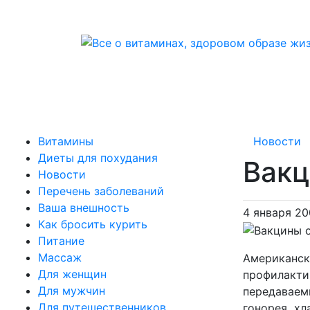
Витамины
Новости
Диеты для похудания
Вакц
Новости
Перечень заболеваний
Ваша внешность
4 января 20
Как бросить курить
Питание
Массаж
Американск
Для женщин
профилакт
Для мужчин
передаваем
Для путешественников
гонорея, х