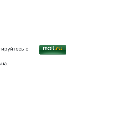
тируйтесь с
ьна.