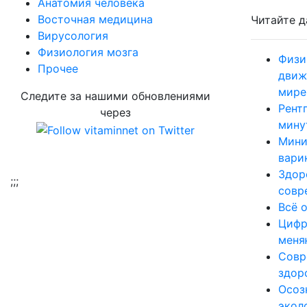
Aнатомия человека
Восточная медицина
Читайте д
Вирусология
Физиология мозга
Физи
Прочее
движ
мире
Следите за нашими обновлениями
Рент
через
мину
Мини
вари
Здор
;
;;
совр
Всё 
Цифр
меня
Совр
здор
Осоз
экол