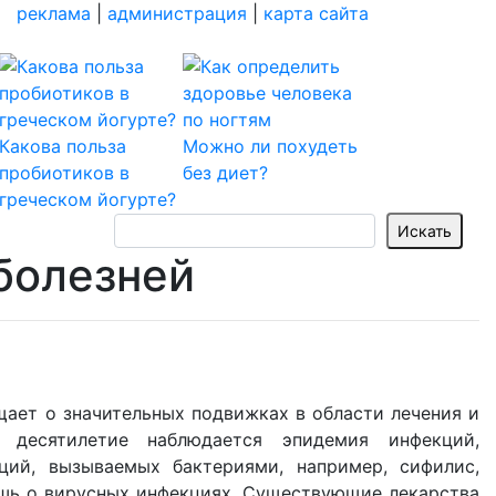
реклама
|
администрация
|
карта сайта
Какова польза
Можно ли похудеть
пробиотиков в
без диет?
греческом йогурте?
болезней
ает о значительных подвижках в области лечения и
 десятилетие наблюдается эпидемия инфекций,
ций, вызываемых бактериями, например, сифилис,
жешь о вирусных инфекциях. Существующие лекарства