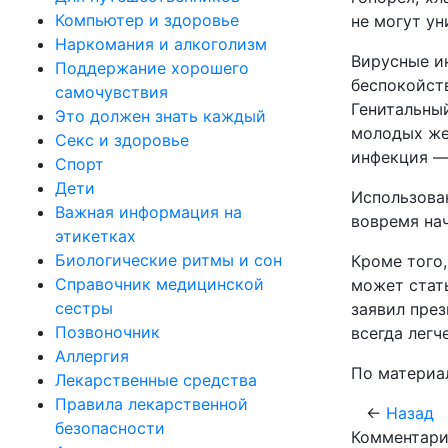
Компьютер и здоровье
не могут ун
Наркомания и алкоголизм
Вирусные и
Поддержание хорошего
беспокойств
самочувствия
Генитальный
Это должен знать каждый
молодых же
Секс и здоровье
инфекция —
Спорт
Дети
Использова
Важная информация на
вовремя нач
этикетках
Биологические ритмы и сон
Кроме того
Справочник медицинской
может стат
сестры
заявил през
Позвоночник
всегда легч
Аллергия
По материа
Лекарственные средства
Правила лекарственной
←
Назад
безопасности
Комментари