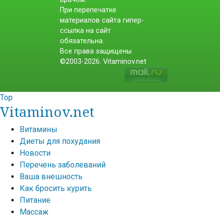
При перепечатке
материалов сайта гипер-
ссылка на сайт
обязательна.
Все права защищены
©2003-2026. Vitaminov.net
Top
Vitaminov.net
Витамины
Диеты для похудания
Новости
Перечень заболеваний
Ваша внешность
Как бросить курить
Питание
Массаж