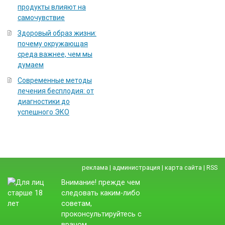
продукты влияют на
самочувствие
Здоровый образ жизни:
почему окружающая
среда важнее, чем мы
думаем
Современные методы
лечения бесплодия: от
диагностики до
успешного ЭКО
реклама
|
администрация
|
карта сайта
|
RSS
Внимание! прежде чем
следовать каким-либо
советам,
проконсультируйтесь с
врачом.