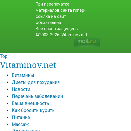
При перепечатке
материалов сайта гипер-
ссылка на сайт
обязательна.
Все права защищены
©2003-2026. Vitaminov.net
Top
Vitaminov.net
Витамины
Диеты для похудания
Новости
Перечень заболеваний
Ваша внешность
Как бросить курить
Питание
Массаж