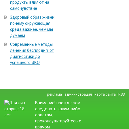
продукты влияют на
самочувствие
Здоровый образ жизни:
почему окружающая
среда важнее, чем мы
думаем
Современные методы
лечения бесплодия: от
диагностики до
успешного ЭКО
реклама
|
администрация
|
карта сайта
|
RSS
Внимание! прежде чем
следовать каким-либо
советам,
проконсультируйтесь с
врачом.