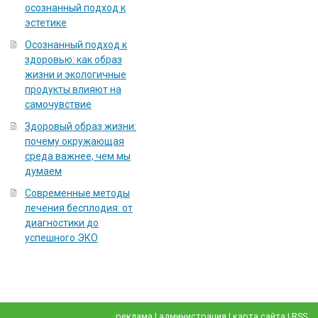
осознанный подход к
эстетике
Осознанный подход к
здоровью: как образ
жизни и экологичные
продукты влияют на
самочувствие
Здоровый образ жизни:
почему окружающая
среда важнее, чем мы
думаем
Современные методы
лечения бесплодия: от
диагностики до
успешного ЭКО
реклама
|
администрация
|
карта сайта
|
RSS