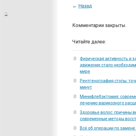
←
Назад
;
;;
Комментарии закрыты.
Читайте далее:
Физическая активность и з
движение стало необходи
мире
Рентгенография стопы: точ
минут
Минифлебэктомия: соврем
лечению варикозного расш
Здоровье волос: причины 
современные методы восс
Всё об операции по замене