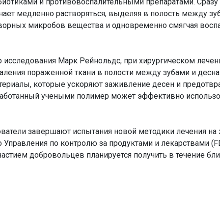
биотиками и противовоспалительными препаратами. Сразу
ает медленно растворяться, выделяя в полость между зу
ворных микробов вещества и одновременно смягчая восп
р исследования Марк Рейнольдс, при хирургическом лече
аления пораженной ткани в полости между зубами и десн
ериалы, которые ускоряют заживление десен и предотв
работанный учеными полимер может эффективно использо
ователи завершают испытания новой методики лечения на
Управления по контролю за продуктами и лекарствами (F
частием добровольцев планируется получить в течение б