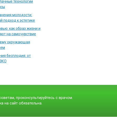
блачные технологии
исы
нения молодости:
й подход к эстетике
вью: как образ жизни и
яют на самочувствие
чему окружающая
аем
ия бесплодия: от
 ЭКО
оветам, проконсультируйтесь с врачом.
а на сайт обязательна.
t