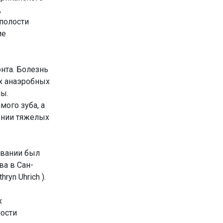
,
полости
ие
нта. Болезнь
ых анаэробных
ны.
ого зуба, а
ении тяжелых
евании был
а в Сан-
yn Uhrich ).
х
лости