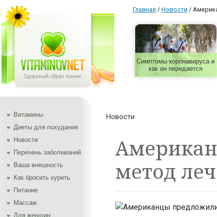
Главная
/
Новости
/
Америка
Симптомы коронавируса и
как он передается
Витамины
Новости
Диеты для похудания
Американ
Новости
Перечень заболеваний
метод ле
Ваша внешность
Как бросить курить
Питание
Массаж
Для женщин