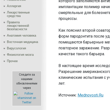
которого заполняются анти
Аллергия
имплантации полимер начин
смертельные для болезнет
Лекарственные
средства
процессы.
Правила
лекарственной
безопасности
Как пояснил второй соавто
Aнатомия человека
форм пародонтита после уд
помещаются барьерные мат
Восточная медицина
повторное заражение. Раз
Вирусология
качестве такого барьера.
Физиология мозга
Прочее
В настоящее время исслед
Разрешение американского 
Следите за
клинические испытания с у
нашими
лет.
обновлениями
через
Источник:
Mednovosti.Ru