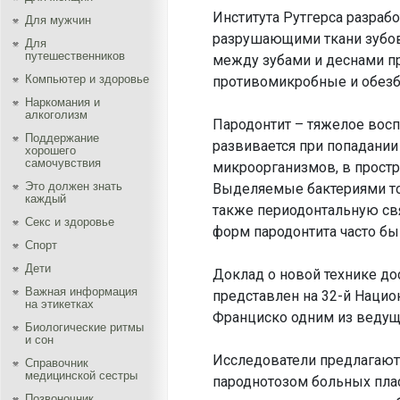
Института Рутгерса разраб
Для мужчин
разрушающими ткани зубов
Для
путешественников
между зубами и деснами п
Компьютер и здоровье
противомикробные и обез
Наркомания и
алкоголизм
Пародонтит – тяжелое восп
Поддержание
развивается при попадании
хорошего
самочувствия
микроорганизмов, в прост
Это должен знать
Выделяемые бактериями то
каждый
также периодонтальную св
Секс и здоровье
форм пародонтита часто б
Спорт
Дети
Доклад о новой технике д
Важная информация
представлен на 32-й Наци
на этикетках
Франциско одним из ведущих
Биологические ритмы
и сон
Исследователи предлагают
Справочник
медицинской сестры
пароднотозом больных плас
Позвоночник