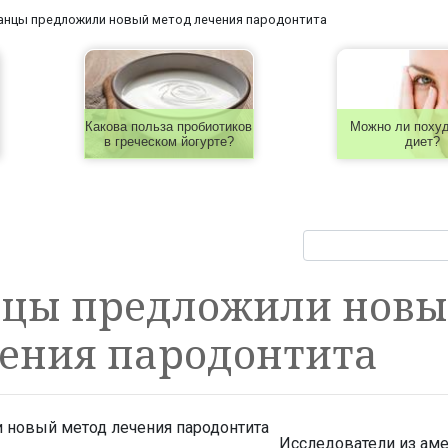
нцы предложили новый метод лечения пародонтита
Какова польза пробиотиков
Можно ли похуд
в греческом йогурте?
диет?
цы предложили нов
чения пародонтита
Исследователи из ам