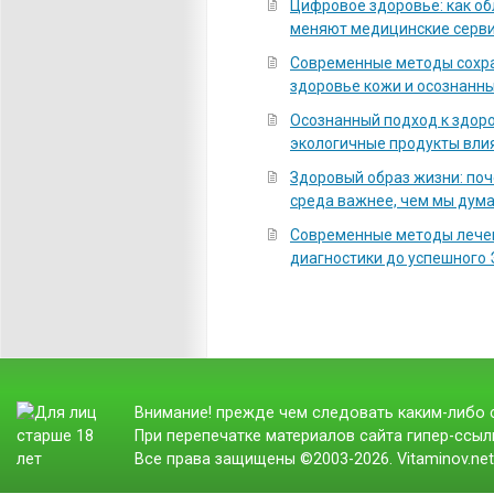
Цифровое здоровье: как о
меняют медицинские серв
Современные методы сохра
здоровье кожи и осознанны
Осознанный подход к здоро
экологичные продукты вли
Здоровый образ жизни: по
среда важнее, чем мы дум
Современные методы лечен
диагностики до успешного
Внимание! прежде чем следовать каким-либо с
При перепечатке материалов сайта гипер-ссылк
Все права защищены ©2003-2026. Vitaminov.ne