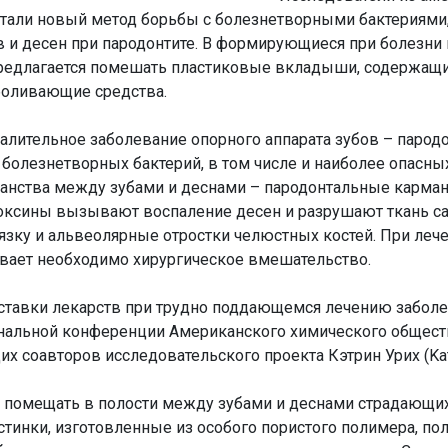
отали новый метод борьбы с болезнетворными бактериями
 и десен при пародонтите. В формирующиеся при болезни 
редлагается помешать пластиковые вкладыши, содержащ
боливающие средства.
алительное заболевание опорного аппарата зубов – пародо
 болезнетворных бактерий, в том числе и наиболее опасн
ранства между зубами и деснами – пародонтальные карма
ксины вызывают воспаление десен и разрушают ткань сам
язку и альвеолярные отростки челюстных костей. При леч
ывает необходимо хирургическое вмешательство.
оставки лекарств при трудно поддающемся лечению забол
ональной конференции Американского химического обществ
 соавторов исследовательского проекта Кэтрин Урих (Kathr
 помещать в полости между зубами и деснами страдающи
тинки, изготовленные из особого пористого полимера, по