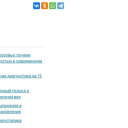
доровье: почему
мостью в современном
ная диагностика за 15
енный подход к
ирения вен
выпадения и
тановления
 хрусталика