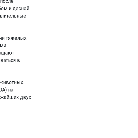
 после
бом и десной
алительные
нии тяжелых
ами
ращают
ваться в
 животных.
DA) на
лижайших двух