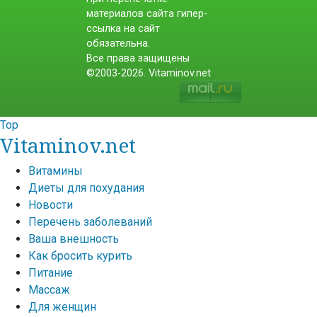
материалов сайта гипер-
ссылка на сайт
обязательна.
Все права защищены
©2003-2026. Vitaminov.net
Top
Vitaminov.net
Витамины
Диеты для похудания
Новости
Перечень заболеваний
Ваша внешность
Как бросить курить
Питание
Массаж
Для женщин