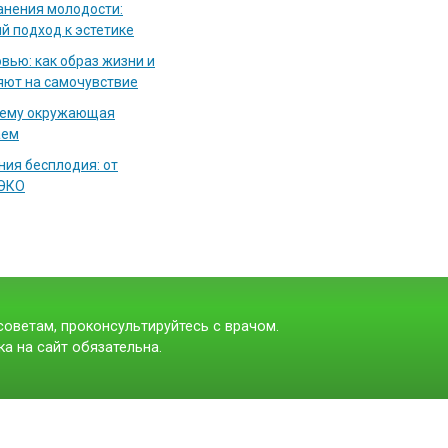
нения молодости:
й подход к эстетике
вью: как образ жизни и
яют на самочувствие
чему окружающая
аем
ия бесплодия: от
 ЭКО
оветам, проконсультируйтесь с врачом.
а на сайт обязательна.
t