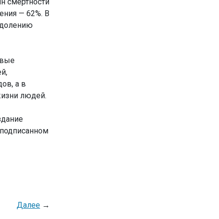
ин смертности
ения — 62%. В
одолению
овые
й,
ов, а в
жизни людей.
здание
 подписанном
Далее
→