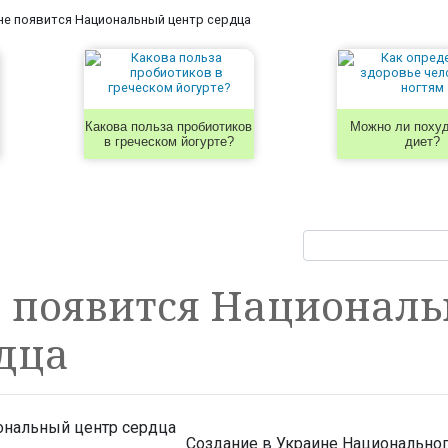
не появится Национальный центр сердца
Какова польза пробиотиков
Можно ли похуд
в греческом йогурте?
диет?
е появится Национал
дца
Создание в Украине Национальног