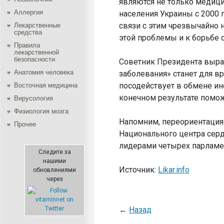
являются не только медици
Аллергия
населения Украины с 2000 
связи с этим чрезвычайно
Лекарственные
средства
этой проблемы и к борьбе 
Правила
лекарственной
безопасности
Советник Президента выраз
Aнатомия человека
заболевания» станет для в
посодействует в обмене и
Восточная медицина
конечном результате помож
Вирусология
Физиология мозга
Напомним, переориентация 
Прочее
Национального центра сер
лидерами четырех парламен
Следите за
нашими
Источник:
Likar.info
обновлениями
через
←
Назад