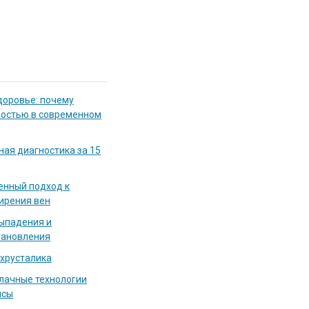
доровье: почему
мостью в современном
ная диагностика за 15
енный подход к
ирения вен
выпадения и
тановления
 хрусталика
блачные технологии
исы