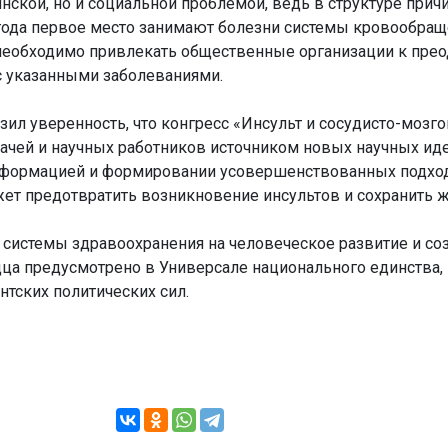
нской, но и социальной проблемой, ведь в структуре прич
года первое место занимают болезни системы кровообращ
 необходимо привлекать общественные организации к пре
с указанными заболеваниями.
ил уверенность, что конгресс «Инсульт и сосудисто-мозг
рачей и научных работников источником новых научных иде
нформацией и формировании усовершенствованных подход
ет предотвратить возникновение инсультов и сохранить 
системы здравоохранения на человеческое развитие и со
дца предусмотрено в Универсале национального единства,
тских политических сил.