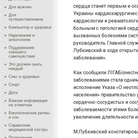
сердца станет первым и о
Для мужчин
Украины кардиохирургичес
Для
путешественников
кардиологии и ревматолог
Компьютер и здоровье
больным с патологией серд
вызванных болезнями сист
Наркомания и
алкоголизм
руководитель Главной слу
Поддержание
Лубкивский в ходе открыти
хорошего
самочувствия
заболевания».
Это должен знать
каждый
Как сообщили ЛІГАБізнесІн
Секс и здоровье
заболеваниями стала одним
Спорт
исполнение Указа «О неот
Дети
населения» правительство
Важная информация
сердечно-сосудистых и со
на этикетках
заболеваемости этими боле
Биологические ритмы
увеличение длительности и
и сон
Справочник
медицинской сестры
М.Лубкивский констатирова
Позвоночник