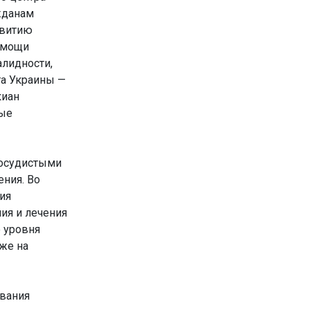
жданам
звитию
омощи
алидности,
та Украины —
киан
вые
сосудистыми
ения. Во
ия
ия и лечения
 уровня
кже на
евания