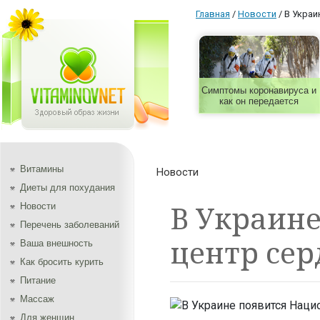
Главная
/
Новости
/
В Украи
Симптомы коронавируса и
как он передается
Витамины
Новости
Диеты для похудания
В Украин
Новости
Перечень заболеваний
центр сер
Ваша внешность
Как бросить курить
Питание
Массаж
Для женщин