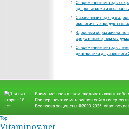
Современные методы сохра
здоровье кожи и осознанны
Осознанный подход к здоро
экологичные продукты вли
Здоровый образ жизни: по
среда важнее, чем мы дум
Современные методы лечен
диагностики до успешного
Внимание! прежде чем следовать каким-либо с
При перепечатке материалов сайта гипер-ссылк
Все права защищены ©2003-2026. Vitaminov.ne
Top
Vitaminov.net