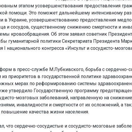
сновным этапом усовершенствования предоставления гра
кой помощи. Это поможет дальнейшему интенсивному ра
ии в Украине, усовершенствованию предоставления медп
ца и сосудов, существенному снижению смертности и инв
емы кровообращения. Об этом заявил советник Президен
жбы гуманитарной политики Секретариата Президента Мар
я І национального конгресса «Инсульт и сосудисто-мозго
форм в пресс-службе М.Лубкивского, борьба с сердечно-
 из приоритетов в государственной политике здравоохран
ложных мерах по реформированию системы здравоохранен
 уже утвердило Государственную программу предотвращен
судисто-мозговых заболеваний, направленную на снижение
знями, инвалидности и смертности от их осложнений, а та
 повышение качества жизни населения.
л, что сердечно-сосудистые и сосудисто-мозговые забол