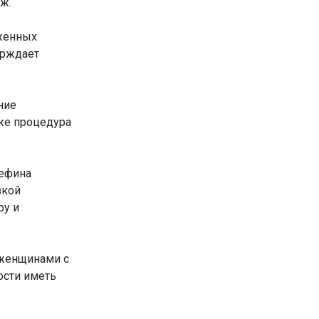
ж.
женных
ерждает
ние
кже процедура
зефина
зкой
ру и
 женщинами с
ости иметь