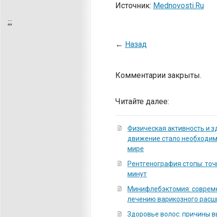
Источник:
Mednovosti.Ru
;
;;
←
Назад
Комментарии закрыты.
Читайте далее:
Физическая активность и з
движение стало необходи
мире
Рентгенография стопы: точ
минут
Минифлебэктомия: соврем
лечению варикозного расш
Здоровье волос: причины 