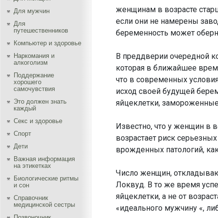
женщинам в возрасте старш
Для мужчин
если они не намерены заво
Для
путешественников
беременность может оберн
Компьютер и здоровье
В преддверии очередной к
Наркомания и
алкоголизм
которая в ближайшее время
Поддержание
что в современных услови
хорошего
самочувствия
исход своей будущей бере
Это должен знать
яйцеклетки, замороженные
каждый
Секс и здоровье
Известно, что у женщин в в
Спорт
возрастает риск серьезных
Дети
врожденных патологий, как
Важная информация
на этикетках
Число женщин, откладывающ
Биологические ритмы
Локвуд. В то же время усп
и сон
яйцеклетки, а не от возра
Справочник
медицинской сестры
«идеального мужчину «, л
Позвоночник