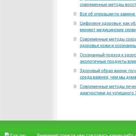
современные методы восс
Всё об операции по замене
Цифровое здоровье: как о
меняют медицинские серв
Современные методы сохра
здоровье кожи и осознанны
Осознанный подход к здоро
экологичные продукты вли
Здоровый образ жизни: по
среда важнее, чем мы дум
Современные методы лечен
диагностики до успешного
Внимание! прежде чем следовать каким-либо с