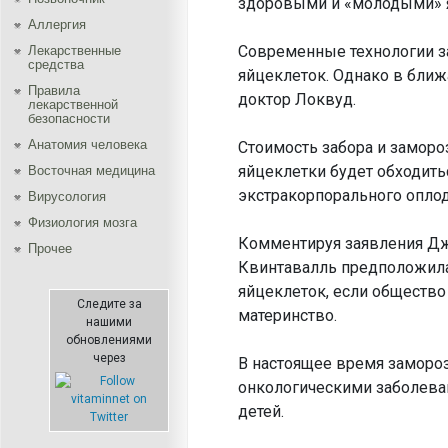
здоровыми и «молодыми» я
Аллергия
Современные технологии 
Лекарственные
средства
яйцеклеток. Однако в ближ
Правила
доктор Локвуд.
лекарственной
безопасности
Aнатомия человека
Стоимость забора и заморо
яйцеклетки будет обходить
Восточная медицина
экстракорпорального опло
Вирусология
Физиология мозга
Комментируя заявления Дж
Прочее
Квинтавалль предположила
яйцеклеток, если обществ
Следите за
материнство.
нашими
обновлениями
через
В настоящее время заморо
онкологическими заболеван
детей.