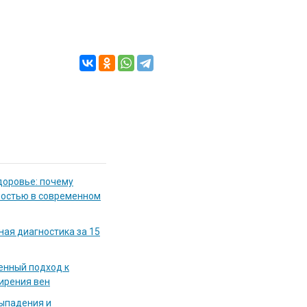
доровье: почему
мостью в современном
ная диагностика за 15
енный подход к
ирения вен
выпадения и