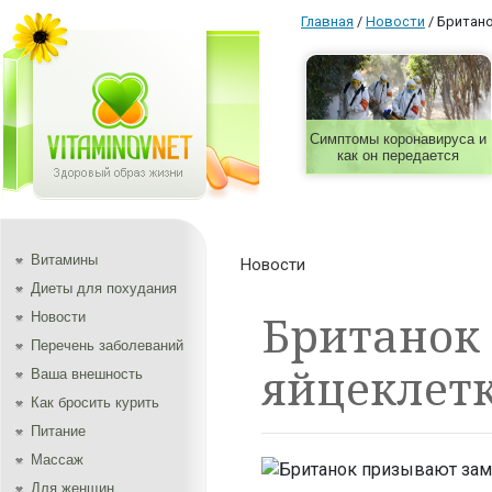
Главная
/
Новости
/
Британо
Симптомы коронавируса и
как он передается
Витамины
Новости
Диеты для похудания
Британок
Новости
Перечень заболеваний
яйцеклетк
Ваша внешность
Как бросить курить
Питание
Массаж
Для женщин