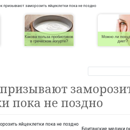
к призывают заморозить яйцеклетки пока не поздно
Какова польза пробиотиков
Можно ли похуд
в греческом йогурте?
диет?
 призывают заморози
и пока не поздно
Британские медики 