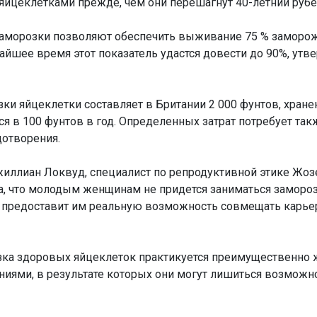
йцеклетками прежде, чем они перешагнут 40-летний рубе
заморозки позволяют обеспечить выживание 75 % заморо
айшее время этот показатель удастся довести до 90%, утв
зки яйцеклетки составляет в Британии 2 000 фунтов, хране
ся в 100 фунтов в год. Определенных затрат потребует та
дотворения.
иллиан Локвуд, специалист по репродуктивной этике Жо
, что молодым женщинам не придется заниматься заморо
о предоставит им реальную возможность совмещать карье
зка здоровых яйцеклеток практикуется преимущественно
иями, в результате которых они могут лишиться возможн