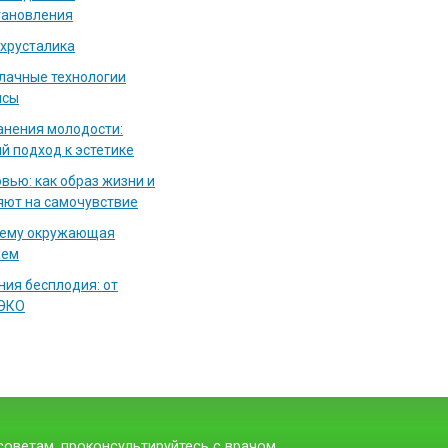
тановления
 хрусталика
блачные технологии
исы
нения молодости:
й подход к эстетике
вью: как образ жизни и
яют на самочувствие
чему окружающая
аем
ия бесплодия: от
 ЭКО
оветам, проконсультируйтесь с врачом.