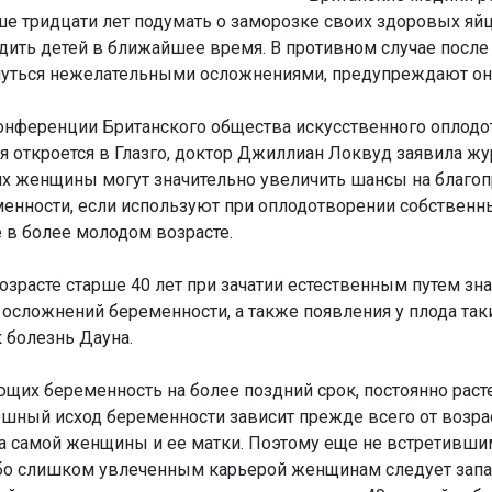
е тридцати лет подумать о заморозке своих здоровых яйц
дить детей в ближайшее время. В противном случае после 
уться нежелательными осложнениями, предупреждают он
онференции Британского общества искусственного оплодо
 откроется в Глазго, доктор Джиллиан Локвуд заявила жу
ях женщины могут значительно увеличить шансы на благо
менности, если используют при оплодотворении собственн
 в более молодом возрасте.
озрасте старше 40 лет при зачатии естественным путем зн
 осложнений беременности, а также появления у плода так
 болезнь Дауна.
их беременность на более поздний срок, постоянно расте
ешный исход беременности зависит прежде всего от возра
ста самой женщины и ее матки. Поэтому еще не встретивши
ибо слишком увлеченным карьерой женщинам следует запа