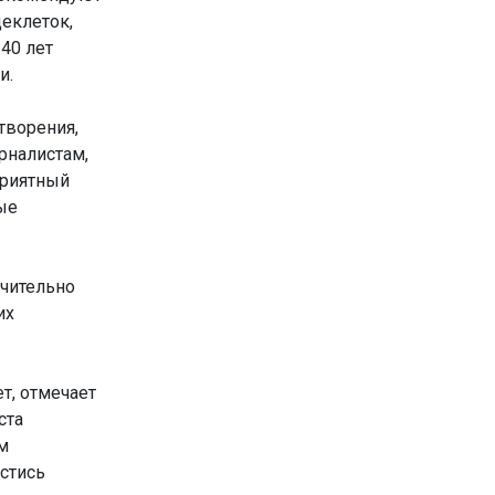
еклеток,
40 лет
и.
творения,
рналистам,
приятный
ые
ачительно
их
т, отмечает
ста
м
стись