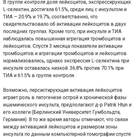
В группе контроля доля лейкоцитов, экспрессирующих
L-селектин, достигала 61.5%, среди лиц с инсультом и
ТИА — 20.9% и 19.7%, соответственно, что
свидетельствовало об активации лейкоцитов в двух
последних группах. Кроме того, при инсульте и ТИА
наблюдалась повышенная агрегация тромбоцитов и
лейкоцитов. Спустя 3 месяца показатели активации
тромбоцитов и агрегации тромбоцитов и лейкоцитов
нормализовались, однако экспрессия L-селектина при
инсульте оставалась низкой: 36.8% против 70.1% при
ТИА и 61.5% в группе контроля.
Возможно, персистирующая активация лейкоцитов
играет роль в патогенезе острой и хронической фазы
ишемического инсульта, предполагают д-р Patrik Htun и
его коллеги (Берлинский Университет Гумбольдта,
Германия). В то же время авторы отмечают, что связи
между активацией лейкоцитов и размером зоны
инсульта по данным компьютерной томографии спустя