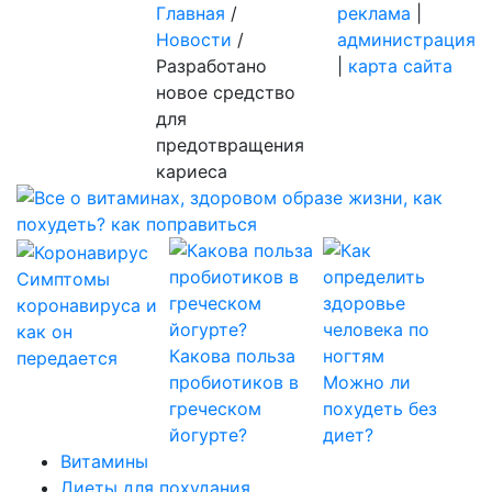
Главная
/
реклама
|
Новости
/
администрация
Разработано
|
карта сайта
новое средство
для
предотвращения
кариеса
Симптомы
коронавируса и
как он
Какова польза
передается
пробиотиков в
Можно ли
греческом
похудеть без
йогурте?
диет?
Витамины
Диеты для похудания