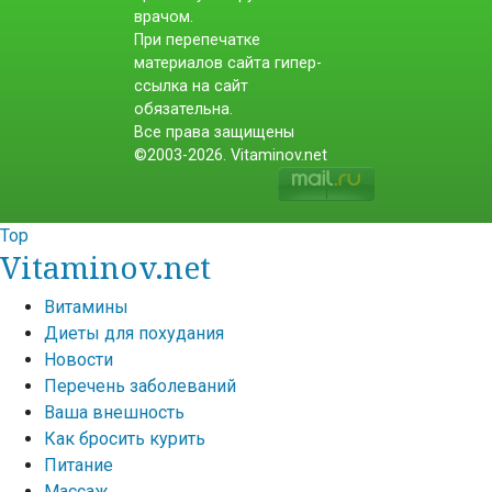
врачом.
При перепечатке
материалов сайта гипер-
ссылка на сайт
обязательна.
Все права защищены
©2003-2026. Vitaminov.net
Top
Vitaminov.net
Витамины
Диеты для похудания
Новости
Перечень заболеваний
Ваша внешность
Как бросить курить
Питание
Массаж