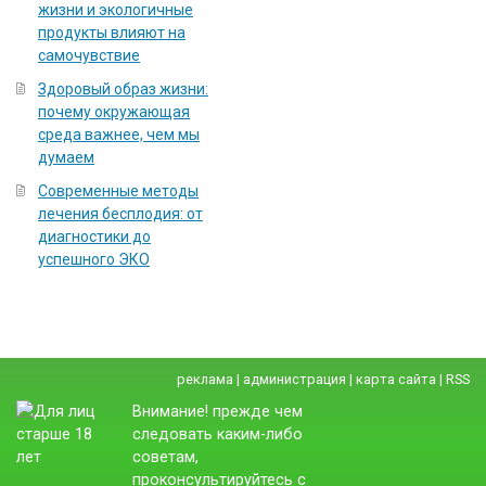
жизни и экологичные
продукты влияют на
самочувствие
Здоровый образ жизни:
почему окружающая
среда важнее, чем мы
думаем
Современные методы
лечения бесплодия: от
диагностики до
успешного ЭКО
реклама
|
администрация
|
карта сайта
|
RSS
Внимание! прежде чем
следовать каким-либо
советам,
проконсультируйтесь с