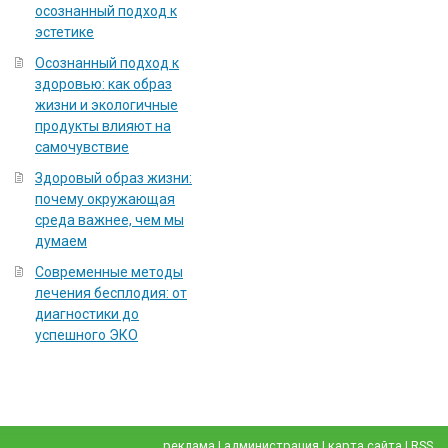
осознанный подход к
эстетике
Осознанный подход к
здоровью: как образ
жизни и экологичные
продукты влияют на
самочувствие
Здоровый образ жизни:
почему окружающая
среда важнее, чем мы
думаем
Современные методы
лечения бесплодия: от
диагностики до
успешного ЭКО
реклама
|
администрация
|
карта сайта
|
RSS