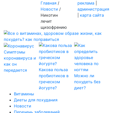
Главная
/
реклама
|
Новости
/
администрация
Никотин
|
карта сайта
лечит
щизофрению
Симптомы
коронавируса и
как он
Какова польза
передается
пробиотиков в
Можно ли
греческом
похудеть без
йогурте?
диет?
Витамины
Диеты для похудания
Новости
Перечень заболеваний