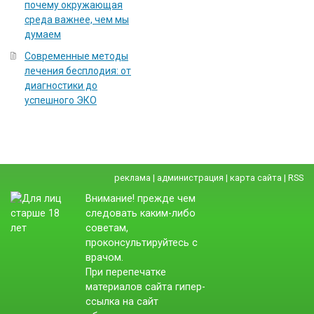
почему окружающая
среда важнее, чем мы
думаем
Современные методы
лечения бесплодия: от
диагностики до
успешного ЭКО
реклама
|
администрация
|
карта сайта
|
RSS
Внимание! прежде чем
следовать каким-либо
советам,
проконсультируйтесь с
врачом.
При перепечатке
материалов сайта гипер-
ссылка на сайт