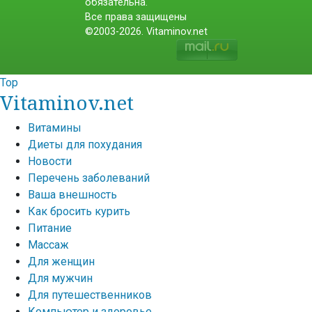
обязательна.
Все права защищены
©2003-2026. Vitaminov.net
Top
Vitaminov.net
Витамины
Диеты для похудания
Новости
Перечень заболеваний
Ваша внешность
Как бросить курить
Питание
Массаж
Для женщин
Для мужчин
Для путешественников
Компьютер и здоровье