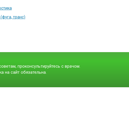
остика
фуга, транс)
оветам, проконсультируйтесь с врачом.
а на сайт обязательна.
t