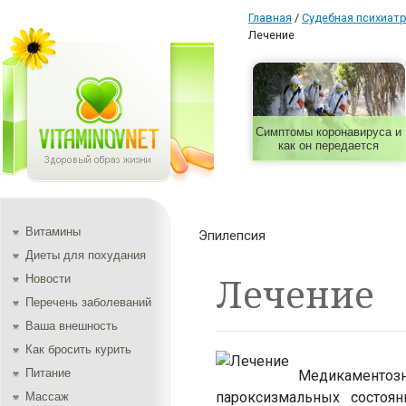
Главная
/
Судебная психиат
Лечение
Симптомы коронавируса и
как он передается
Витамины
Эпилепсия
Диеты для похудания
Лечение
Новости
Перечень заболеваний
Ваша внешность
Как бросить курить
Питание
Медикаменто
пароксизмальных состоян
Массаж