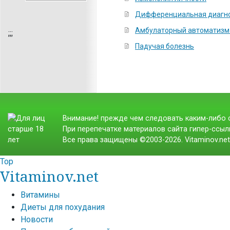
Дифференциальная диагн
Амбулаторный автоматизм (
;
;;
Падучая болезнь
Внимание! прежде чем следовать каким-либо с
При перепечатке материалов сайта гипер-ссылк
Все права защищены ©2003-2026. Vitaminov.ne
Top
Vitaminov.net
Витамины
Диеты для похудания
Новости