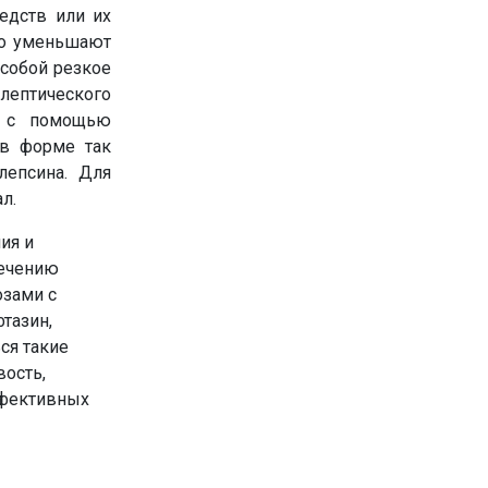
едств или их
но уменьшают
собой резкое
лептического
я с помощью
 в форме так
лепсина. Для
л.
ия и
лечению
озами с
тазин,
ся такие
вость,
ффективных