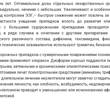
их лет. Оптимальные дозы отдельных лекарственных ср
видуально, начиная с небольших. Увеличивают и особен
од контролем ЭЭГ,— быстрое снижение может повлечь за 
частности учащение припадков вплоть до развития эпи
ных с большими судорожными припадками проводитс
), в ряде случаев в сочетании с другими препаратами
кого различного состава, дифенина, гексамидина, фин
 психических эквивалентов используют триметин, бензона
дорожных припадков с сумеречными помрачениями сознан
мами применяют хлоракон. Дисфории хорошо поддаются 
стрыми, затяжными и хроническими эпилептическими псих
омами лечат психотропными средствами (аминазин, триф
ри длительном лечении неулептилом могут заметно сгладить
енения личности, как злобность, возбудимость, недоверчи
инлепсином приводит к уменьшению или исчезновению а
лепсией.