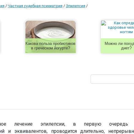
рия
/
Частная судебная психиатрия
/
Эпилепсия
/
Какова польза пробиотиков
Можно ли похуд
в греческом йогурте?
диет?
зное лечение эпилепсии, в первую очередь 
ий и эквивалентов, проводится длительно, непрерыв