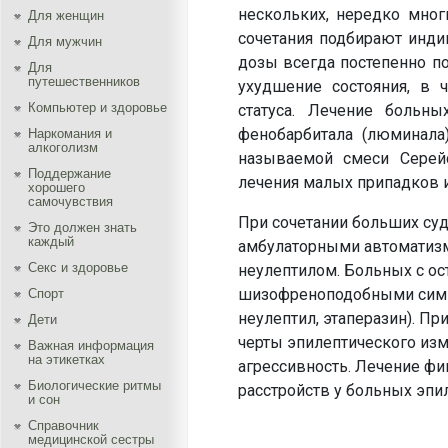
нескольких, нередко мног
Для женщин
сочетания подбирают инди
Для мужчин
дозы всегда постепенно п
Для
путешественников
ухудшение состояния, в 
Компьютер и здоровье
статуса. Лечение боль
фенобарбитала (люминала
Наркомания и
алкоголизм
называемой смеси Серейс
Поддержание
лечения малых припадков и
хорошего
самочувствия
При сочетании больших су
Это должен знать
каждый
амбулаторными автоматиз
Секс и здоровье
неулептилом. Больных с о
шизофреноподобными симпт
Спорт
неулептил, этаперазин). П
Дети
черты эпилептического изм
Важная информация
на этикетках
агрессивность. Лечение ф
Биологические ритмы
расстройств у больных эпи
и сон
Справочник
медицинской сестры