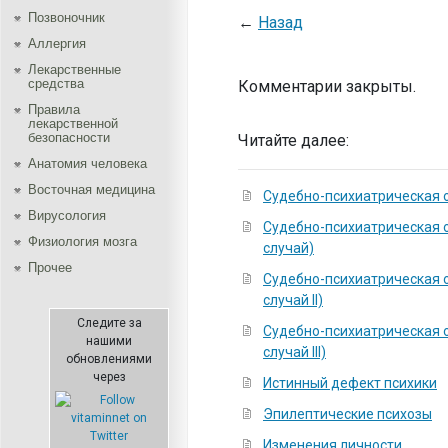
Позвоночник
←
Назад
Аллергия
Лекарственные
средства
Комментарии закрыты.
Правила
лекарственной
безопасности
Читайте далее:
Aнатомия человека
Восточная медицина
Судебно-психиатрическая 
Вирусология
Судебно-психиатрическая 
Физиология мозга
случай)
Прочее
Судебно-психиатрическая 
случай II)
Следите за
Судебно-психиатрическая 
нашими
случай III)
обновлениями
через
Истинный дефект психики
Эпилептические психозы
Изменения личности