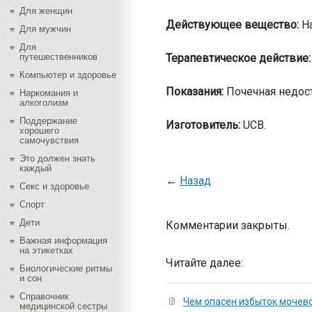
Для женщин
Действующее вещество:
На
Для мужчин
Для
путешественников
Терапевтическое действие:
Компьютер и здоровье
Показания:
Почечная недост
Наркомания и
алкоголизм
Поддержание
Изготовитель:
UCB.
хорошего
самочувствия
Это должен знать
каждый
←
Назад
Секс и здоровье
Спорт
Дети
Комментарии закрыты.
Важная информация
на этикетках
Читайте далее:
Биологические ритмы
и сон
Справочник
Чем опасен избыток мочево
медицинской сестры