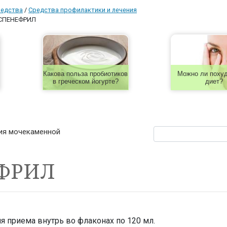
редства
/
Средства профилактики и лечения
СПЕНЕФРИЛ
Какова польза пробиотиков
Можно ли похуд
в греческом йогурте?
диет?
ния мочекаменной
ФРИЛ
я приема внутрь во флаконах по 120 мл.