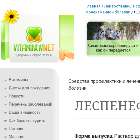
Главная
/
Лекарственные с
мочекаменной болезни
/
ЛЕ
Симптомы коронавируса и
как он передается
Витамины
Средства профилактики и лече
болезни
Диеты для похудания
Новости
ЛЕСПЕНЕ
Перечень заболеваний
Ваша внешность
Как бросить курить
Питание
Форма выпуска:
Раствор дл
Массаж