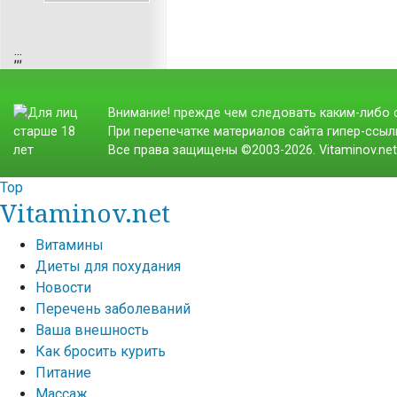
;
;;
Внимание! прежде чем следовать каким-либо с
При перепечатке материалов сайта гипер-ссылк
Все права защищены ©2003-2026. Vitaminov.ne
Top
Vitaminov.net
Витамины
Диеты для похудания
Новости
Перечень заболеваний
Ваша внешность
Как бросить курить
Питание
Массаж